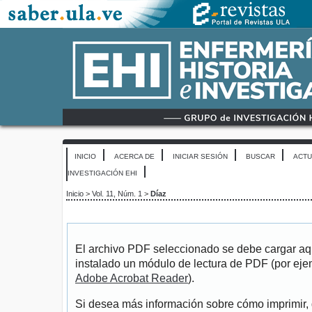
INICIO
ACERCA DE
INICIAR SESIÓN
BUSCAR
ACTU
INVESTIGACIÓN EHI
Inicio
>
Vol. 11, Núm. 1
>
Díaz
El archivo PDF seleccionado se debe cargar aqu
instalado un módulo de lectura de PDF (por eje
Adobe Acrobat Reader
).
Si desea más información sobre cómo imprimir, 