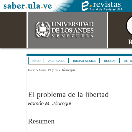
INICIO
ACERCA DE
INICIAR SESIÓN
BUSCAR
ACTU
Inicio
>
Núm. 19 (19)
>
Jáuregui
El problema de la libertad
Ramón M. Jáuregui
Resumen