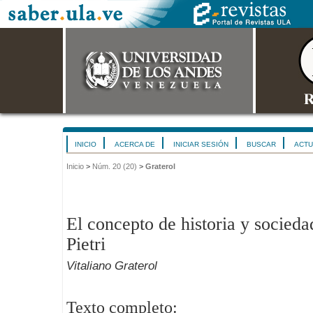
INICIO
ACERCA DE
INICIAR SESIÓN
BUSCAR
ACTU
Inicio
>
Núm. 20 (20)
>
Graterol
El concepto de historia y socieda
Pietri
Vitaliano Graterol
Texto completo: