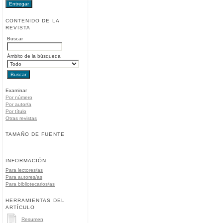
CONTENIDO DE LA
REVISTA
Buscar
Ámbito de la búsqueda
Examinar
Por número
Por autor/a
Por título
Otras revistas
TAMAÑO DE FUENTE
INFORMACIÓN
Para lectores/as
Para autores/as
Para bibliotecarios/as
HERRAMIENTAS DEL
ARTÍCULO
Resumen