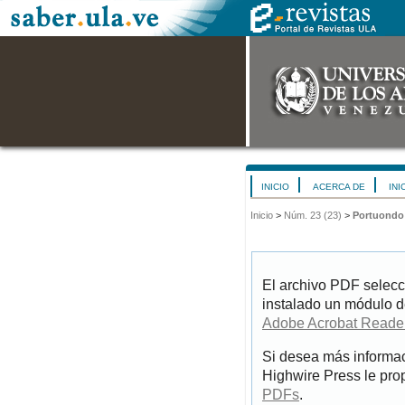
INICIO
ACERCA DE
INI
Inicio
>
Núm. 23 (23)
>
Portuondo
El archivo PDF selecc
instalado un módulo d
Adobe Acrobat Reade
Si desea más informac
Highwire Press le pro
PDFs
.