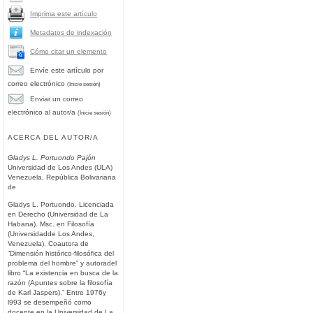
Imprima este artículo
Metadatos de indexación
Cómo citar un elemento
Envíe este artículo por
correo electrónico
(Inicie sesión)
Enviar un correo
electrónico al autor/a
(Inicie sesión)
ACERCA DEL AUTOR/A
Gladys L. Portuondo Pajón
Universidad de Los Andes (ULA)
Venezuela, República Bolivariana
de
Gladys L. Portuondo. Licenciada
en Derecho (Universidad de La
Habana). Msc. en Filosofía
(Universidadde Los Andes,
Venezuela). Coautora de
“Dimensión histórico-filosófica del
problema del hombre” y autoradel
libro “La existencia en busca de la
razón (Apuntes sobre la filosofía
de Karl Jaspers).” Entre 1976y
l993 se desempeñó como
docente en la Universidad de La