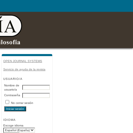
OPEN JOURNAL SYSTEMS
Servicio de ayuda de la revista
USUARIO/A
Nombre de
usuario/a
Contraseña
No cerrar sesión
IDIOMA
Escoge idioma