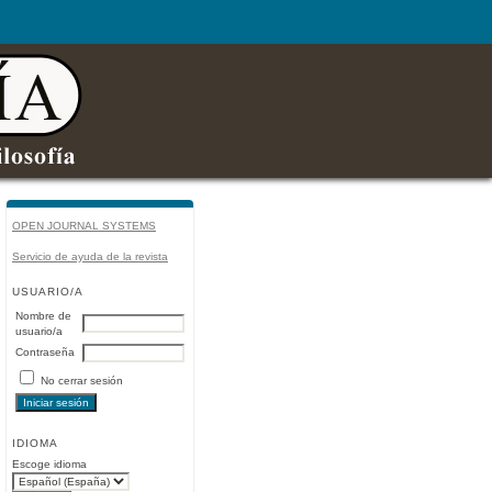
OPEN JOURNAL SYSTEMS
Servicio de ayuda de la revista
USUARIO/A
Nombre de
usuario/a
Contraseña
No cerrar sesión
IDIOMA
Escoge idioma