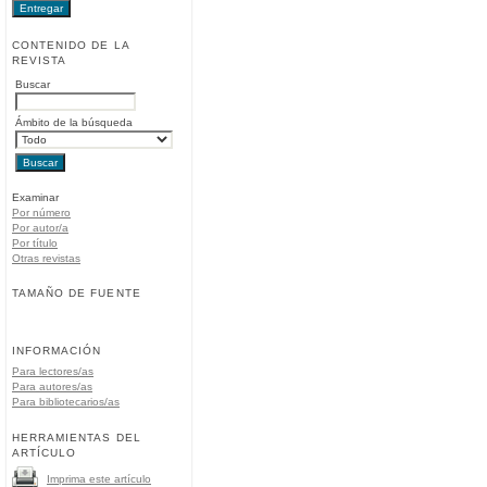
CONTENIDO DE LA
REVISTA
Buscar
Ámbito de la búsqueda
Examinar
Por número
Por autor/a
Por título
Otras revistas
TAMAÑO DE FUENTE
INFORMACIÓN
Para lectores/as
Para autores/as
Para bibliotecarios/as
HERRAMIENTAS DEL
ARTÍCULO
Imprima este artículo