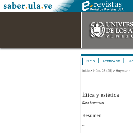
INICIO
ACERCA DE
INI
Inicio
>
Núm. 25 (25)
>
Heymann
Ética y estética
Ezra Heymann
Resumen
--