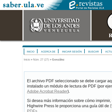
INICIO
ACERCA DE
INICIAR SESIÓN
BUSCAR
ACTU
Inicio
>
Núm. 27 (27)
>
González
El archivo PDF seleccionado se debe cargar aqu
instalado un módulo de lectura de PDF (por eje
Adobe Acrobat Reader
).
Si desea más información sobre cómo imprimir, 
Highwire Press le proporciona una guía útil de
P
PDFs
.