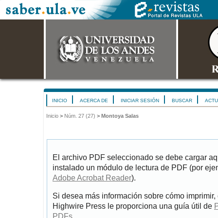
INICIO
ACERCA DE
INICIAR SESIÓN
BUSCAR
ACTU
Inicio
>
Núm. 27 (27)
>
Montoya Salas
El archivo PDF seleccionado se debe cargar aqu
instalado un módulo de lectura de PDF (por eje
Adobe Acrobat Reader
).
Si desea más información sobre cómo imprimir, 
Highwire Press le proporciona una guía útil de
P
PDFs
.