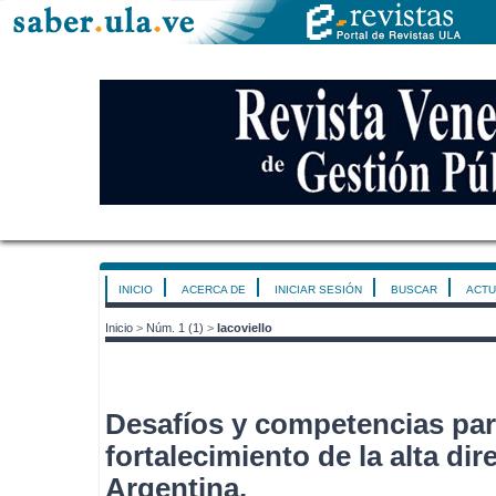
INICIO
ACERCA DE
INICIAR SESIÓN
BUSCAR
ACTU
Inicio
>
Núm. 1 (1)
>
Iacoviello
Desafíos y competencias par
fortalecimiento de la alta di
Argentina.