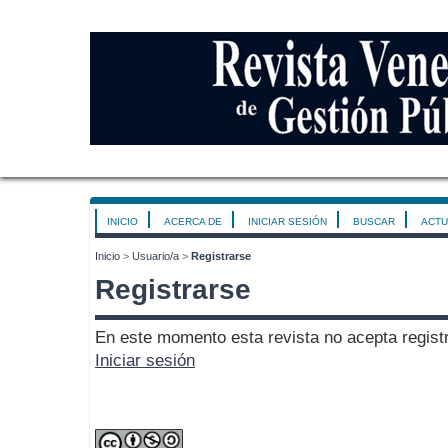
INICIO
ACERCA DE
INICIAR SESIÓN
BUSCAR
ACTU
Inicio
>
Usuario/a
>
Registrarse
Registrarse
En este momento esta revista no acepta registr
Iniciar sesión