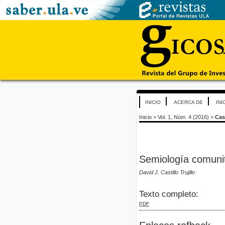
INICIO
ACERCA DE
INI
Inicio
>
Vol. 1, Núm. 4 (2016)
>
Cast
Semiología comunit
David J. Castillo Trujillo
Texto completo:
PDF