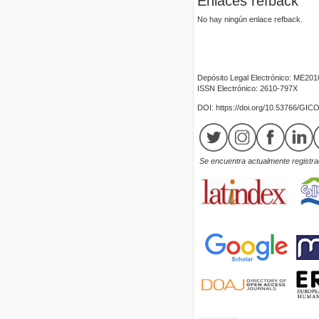
Enlaces refback
No hay ningún enlace refback.
Depósito Legal Electrónico: ME20
ISSN Electrónico: 2610-797X
DOI: https://doi.org/10.53766/GIC
Se encuentra actualmente registrad