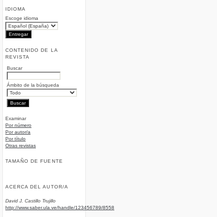
IDIOMA
Escoge idioma
CONTENIDO DE LA
REVISTA
Buscar
Ámbito de la búsqueda
Examinar
Por número
Por autor/a
Por título
Otras revistas
TAMAÑO DE FUENTE
ACERCA DEL AUTOR/A
David J. Castillo Trujillo
http://www.saber.ula.ve/handle/123456789/8558