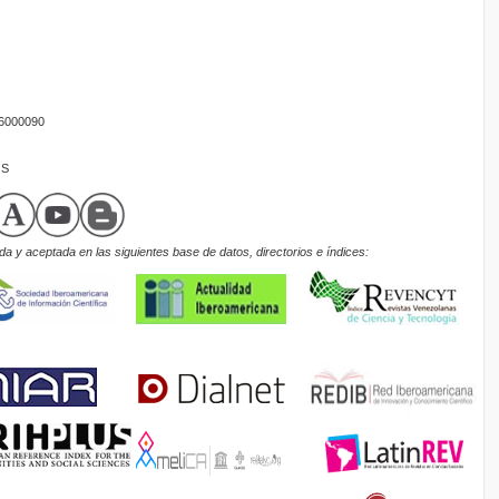
16000090
OS
a y aceptada en las siguientes base de datos, directorios e índices: