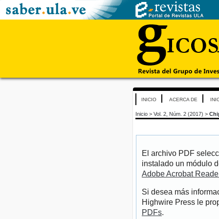
INICIO
ACERCA DE
INI
Inicio
>
Vol. 2, Núm. 2 (2017)
>
Chi
El archivo PDF selecc
instalado un módulo d
Adobe Acrobat Reade
Si desea más informac
Highwire Press le pro
PDFs
.