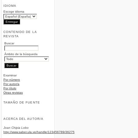
IDIOMA
Escoge idioma
CONTENIDO DE LA
REVISTA
Buscar
Ámbito de la búsqueda
Examinar
Por número
Por autor/a
Por título
Otras revistas
TAMAÑO DE FUENTE
ACERCA DEL AUTOR/A
Joan Chipia Lobo
http://www.saber.ula.ve/handle/123456789/36275