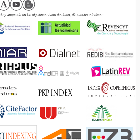
a y aceptada en las siguientes base de datos, directorios e índices: