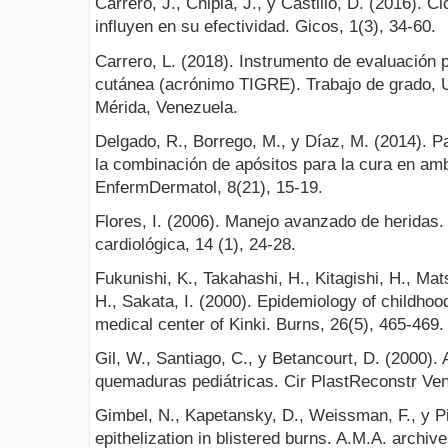
Carrero, J., Chipia, J., y Castillo, D. (2016). C
influyen en su efectividad. Gicos, 1(3), 34-60.
Carrero, L. (2018). Instrumento de evaluación p
cutánea (acrónimo TIGRE). Trabajo de grado, 
Mérida, Venezuela.
Delgado, R., Borrego, M., y Díaz, M. (2014). 
la combinación de apósitos para la cura en a
EnfermDermatol, 8(21), 15-19.
Flores, I. (2006). Manejo avanzado de heridas
cardiológica, 14 (1), 24-28.
Fukunishi, K., Takahashi, H., Kitagishi, H., Ma
H., Sakata, I. (2000). Epidemiology of childhood
medical center of Kinki. Burns, 26(5), 465-469.
Gil, W., Santiago, C., y Betancourt, D. (2000). 
quemaduras pediátricas. Cir PlastReconstr Ven
Gimbel, N., Kapetansky, D., Weissman, F., y Pi
epithelization in blistered burns. A.M.A. archive