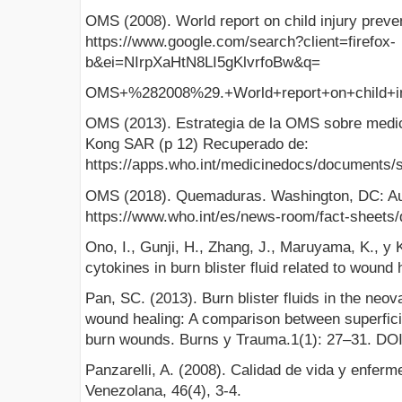
OMS (2008). World report on child injury prev
https://www.google.com/search?client=firefox-
b&ei=NIrpXaHtN8LI5gKlvrfoBw&q=
OMS+%282008%29.+World+report+on+child+inj
OMS (2013). Estrategia de la OMS sobre medic
Kong SAR (p 12) Recuperado de:
https://apps.who.int/medicinedocs/documents/
OMS (2018). Quemaduras. Washington, DC: Au
https://www.who.int/es/news-room/fact-sheets/d
Ono, I., Gunji, H., Zhang, J., Maruyama, K., y 
cytokines in burn blister fluid related to wound 
Pan, SC. (2013). Burn blister fluids in the neov
wound healing: A comparison between superfici
burn wounds. Burns y Trauma.1(1): 27–31. DO
Panzarelli, A. (2008). Calidad de vida y enfe
Venezolana, 46(4), 3-4.