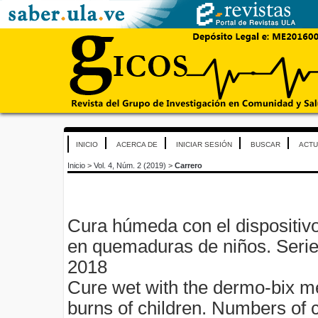
INICIO
ACERCA DE
INICIAR SESIÓN
BUSCAR
ACTU
Inicio
>
Vol. 4, Núm. 2 (2019)
>
Carrero
Cura húmeda con el dispositiv
en quemaduras de niños. Serie
2018
Cure wet with the dermo-bix me
burns of children. Numbers of 