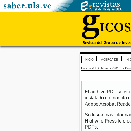
INICIO
ACERCA DE
INI
Inicio
>
Vol. 4, Núm. 2 (2019)
>
Car
El archivo PDF selecc
instalado un módulo d
Adobe Acrobat Reade
Si desea más informac
Highwire Press le pro
PDFs
.