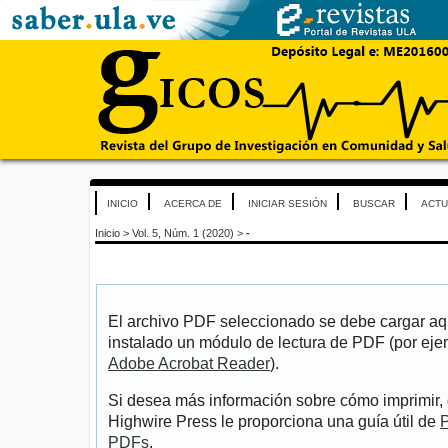
INICIO
ACERCA DE
INICIAR SESIÓN
BUSCAR
ACTU
Inicio
>
Vol. 5, Núm. 1 (2020)
>
-
El archivo PDF seleccionado se debe cargar aqu
instalado un módulo de lectura de PDF (por eje
Adobe Acrobat Reader
).
Si desea más información sobre cómo imprimir, 
Highwire Press le proporciona una guía útil de
P
PDFs
.