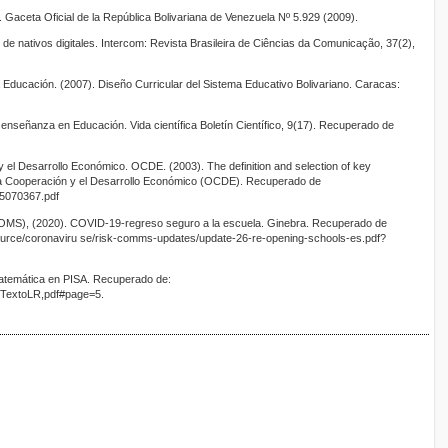
Gaceta Oficial de la República Bolivariana de Venezuela Nº 5.929 (2009).
de nativos digitales. Intercom: Revista Brasileira de Ciências da Comunicação, 37(2),
a Educación. (2007). Diseño Curricular del Sistema Educativo Bolivariano. Caracas:
 enseñanza en Educación. Vida científica Boletín Científico, 9(17). Recuperado de
 el Desarrollo Económico. OCDE. (2003). The definition and selection of key
a Cooperación y el Desarrollo Económico (OCDE). Recuperado de
35070367.pdf
(OMS), (2020). COVID-19-regreso seguro a la escuela. Ginebra. Recuperado de
source/coronaviru se/risk-comms-updates/update-26-re-opening-schools-es.pdf?
atemática en PISA. Recuperado de:
1TextoLR,pdf#page=5.