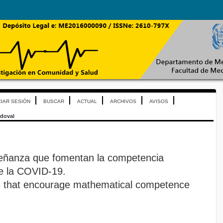
CIAR SESIÓN
BUSCAR
ACTUAL
ARCHIVOS
AVISOS
doval
señanza que fomentan la competencia
e la COVID-19.
es that encourage mathematical competence