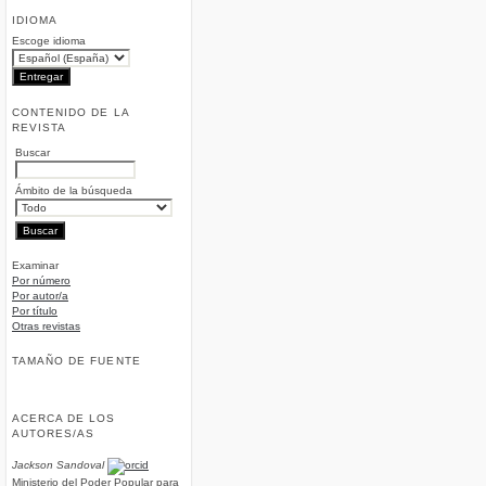
IDIOMA
Escoge idioma
CONTENIDO DE LA
REVISTA
Buscar
Ámbito de la búsqueda
Examinar
Por número
Por autor/a
Por título
Otras revistas
TAMAÑO DE FUENTE
ACERCA DE LOS
AUTORES/AS
Jackson Sandoval
Ministerio del Poder Popular para