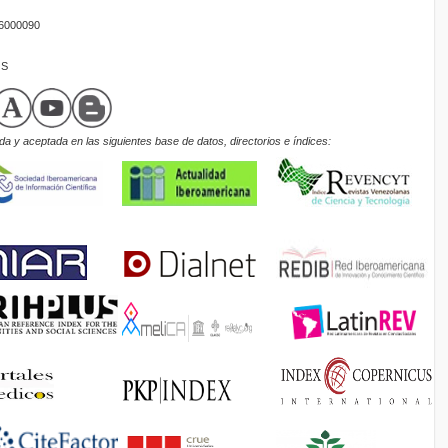
16000090
OS
a y aceptada en las siguientes base de datos, directorios e índices: