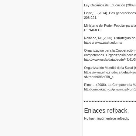
Ley Orgánica de Educación (2009). 
Linne, J. (2014). Dos generaciones 
203-221.
Ministerio del Poder Popular para l
CENAMEC.
Nolasco, M. (2020). Estrategias de
https:// www.uaeh.edu.mx
Organización para la Cooperación y
competences. Organización para l
http://www.ocde/dataoecde/47/61/
Organización Mundial de la Salud 
https://www.who.int/docs/default-
sfvrsn=b696b059_4
Rico, L. (2006). La Competencia M
http//cumbia.ath,cx/pna/imgs/Num
Enlaces refback
No hay ningún enlace refback.