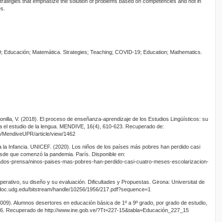
strategies that emphasize the solution of problems based on competencies and not in
s.
 Educación; Matemática. Strategies; Teaching; COVID-19; Education; Mathematics.
 Bonilla, V. (2018). El proceso de enseñanza-aprendizaje de los Estudios Lingüísticos: su
a el estudio de la lengua. MENDIVE, 16(4), 610-623. Recuperado de:
hp/MendiveUPR/article/view/1462
 la Infancia. UNICEF. (2020). Los niños de los países más pobres han perdido casi
sde que comenzó la pandemia. París. Disponible en:
cados-prensa/ninos-paises-mas-pobres-han-perdido-casi-cuatro-meses-escolarizacion-
operativo, su diseño y su evaluación. Dificultades y Propuestas. Girona: Universitat de
gi-doc.udg.edu/bitstream/handle/10256/1956/217.pdf?sequence=1
(2009). Alumnos desertores en educación básica de 1º a 9º grado, por grado de estudio,
06. Recuperado de http://www.ine.gob.ve/?Tt=227-15&tabla=Educación_227_15