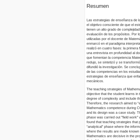
Resumen
Las estrategias de enseñanza de l
el objetivo consciente de que el e
tienen un alto grado de complejida
evaluación de los propósitos. Por l
utilizadas por el docente de Mate
enmarcó en el paradigma interpretat
realizó en cuatro fases: la primera
una entrevista en profundidad al d
que fomentan la competencia Matemá
redujo, se sintetizó y se transformó
difundió la investigación. Se conc
de las competencias en los estudia
estrategias de enseñanza que enfa
mecánicos.
The teaching strategies of Mathemat
objective that the student learns in
degree of complexity and include th
Therefore, the research aimed to “
Mathematics competence during COV
and its design was a case study. Th
phase was carried out "field work" w
found that teaching strategies tha
“analytical” phase where the infor
where the results are made known an
Mathematics are decisive in the pr