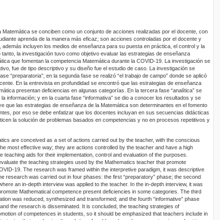
a Matemática se conciben como un conjunto de acciones realizadas por el docente, con
studiante aprenda de la manera más eficaz; son acciones controladas por el docente y
d, además incluyen los medios de enseñanza para su puesta en práctica, el control y la
o tanto, la investigación tuvo como objetivo evaluar las estrategias de enseñanza
mática que fomentan la competencia Matemática durante la COVID-19. La investigación se
ivo, fue de tipo descriptivo y su diseño fue el estudio de caso. La investigación se
 fase “preparatoria”; en la segunda fase se realizó “el trabajo de campo” donde se aplicó
ocente. En la entrevista en profundidad se encontró que las estrategias de enseñanza
tica presentan deficiencias en algunas categorías. En la tercera fase “analítica” se
 la información; y en la cuarta fase “informativa” se dio a conocer los resultados y se
luye que las estrategias de enseñanza de la Matemática son determinantes en el fomento
ntes, por eso se debe enfatizar que los docentes incluyan en sus secuencias didácticas
ticen la solución de problemas basados en competencias y no en procesos repetitivos y
ics are conceived as a set of actions carried out by the teacher, with the conscious
 the most effective way; they are actions controlled by the teacher and have a high
e teaching aids for their implementation, control and evaluation of the purposes.
evaluate the teaching strategies used by the Mathematics teacher that promote
ID-19. The research was framed within the interpretive paradigm, it was descriptive
e research was carried out in four phases: the first “preparatory” phase; the second
here an in-depth interview was applied to the teacher. In the in-depth interview, it was
t promote Mathematical competence present deficiencies in some categories. The third
mation was reduced, synthesized and transformed; and the fourth “informative” phase
d the research is disseminated. It is concluded, the teaching strategies of
omotion of competences in students, so it should be emphasized that teachers include in