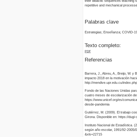
their didactic sequences teaching 
repetitive and mechanical processe
Palabras clave
Estrategias; Enseñanza; COVID-19;
Texto completo:
PDF
Referencias
Barrera, J., Abreu, A., Breijo, W. y
impacto 2018 en la motivación haci
http://mendive.upr.edu.cu/index.p
Fondo de las Naciones Unidas para
cuatro meses de escolarización de
https://www.unicef.org/es/comuni
desde-pandemia
Gutiérrez, M. (2009). El trabajo co
Girona. Disponible en: https://du
Instituto Nacional de Estadística. 
según año escolar, 1991/92-2005/
&xls=22715