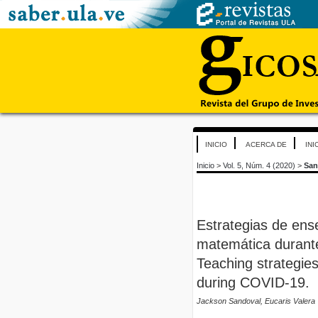
INICIO
ACERCA DE
INI
Inicio
>
Vol. 5, Núm. 4 (2020)
>
San
Estrategias de en
matemática durant
Teaching strategi
during COVID-19.
Jackson Sandoval, Eucaris Valera