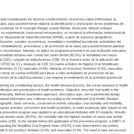
zada considerando los factores condicionantes, el proceso salud-enfermedad, la
alud, para posteriormente elaborar la identificación y priorización de los problemas de
 bucodental, en el municipio Rangel, estado Mérida, Venezuela. Método enfoque
ño no experimental, transversal retrospectivo; se recolectó la información institucional de
isis Situacional de Salud Bucodental (ASISB), a partir de aspectos geográficos,
ducación, sociales, económicos, mortalidad y morbilidad bucodental, actividades del
 rehabilitadoras, preventivas y de promoción de la salud, para posteriormente plantear
as encontrados. Además, se aplicó un programa preventivo en una institución educativa
mortalidad dentaria más común fue caries dental (80,5%), la morbilidad con mayor
l (1181), seguido de malocluciones (238). En la muestra antes de la aplicación del
CPOD de 3,5 y después de 3,08. En cuanto al Índice de Higiene Oral Simplificado
femenino (0,71) masculino (0,89), mientras en el postest, femenino (0,43), masculino
e tomar en cuenta el ASISB para llevar a cabo actividades de prevención de las
ón de la salud bucodental; y así mejorar el rendimiento de la actividad asistencial.
ering the conditioning factors, the health-disease process, the social response to health
tification and prioritization of health problems. Objective: describe oral health in the
Venezuela. Method quantitative approach, descriptive type, non-experimental design,
tutional information was collected according to the established Oral Health Situation
graphic, basic services, social and economic education, oral mortality and morbidity,
 program activities, preventive and health promotion, to make proposals later, based on the
a preventive program was applied in an educational institution with 53 students. Results:
as dental caries (80.5%), the morbidity with the highest number of cases was dental
sions (238). In the sample before the application of the preventive program, a DMFT of
garding the Simplified Oral Hygiene Index (IHOS), it was determined in the pretest,
ile in the posttest, feminine (0.43), and masculine (0.45). The need to take into account