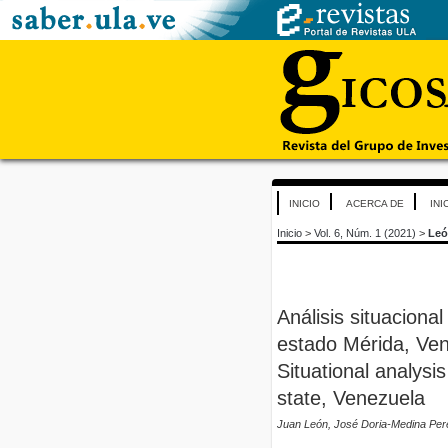
INICIO
ACERCA DE
INI
Inicio
>
Vol. 6, Núm. 1 (2021)
>
Le
Análisis situaciona
estado Mérida, Ven
Situational analysis
state, Venezuela
Juan León, José Doria-Medina Pere