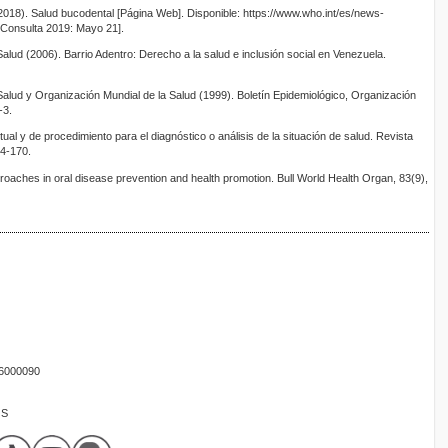
2018). Salud bucodental [Página Web]. Disponible: https://www.who.int/es/news-
 [Consulta 2019: Mayo 21].
lud (2006). Barrio Adentro: Derecho a la salud e inclusión social en Venezuela.
lud y Organización Mundial de la Salud (1999). Boletín Epidemiológico, Organización
-3.
l y de procedimiento para el diagnóstico o análisis de la situación de salud. Revista
64-170.
roaches in oral disease prevention and health promotion. Bull World Health Organ, 83(9),
16000090
OS