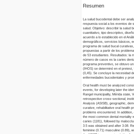
Resumen
La salud bucodental debe ser anali
respuesta social a los eventos de s
salud. Objetivo: describir la salud
cuantitativo, tipo descriptivo, dise
acuerdo a lo establecido en el Anál
demográficos, servicios básicos, e
programa de salud bucal curativas,
propuestas a partir de los problem
de 53 estudiantes. Resultados: la 
número de casos es la caries denta
programa preventivo, se obtuvo un 
(IHOS) se determinó en el pretest, 
(0,45). Se concluye la necesidad d
enfermedades bucodentales y promoci
Oral health must be analyzed consid
events, for developing later the iden
Rangel municipality, Mérida state, 
retrospective cross-sectional; insti
Analysis (ASISB), geographic, demo
curative, rehabilitative oral health
problems encountered. In addition, 
the most common dental mortality w
caries (1181), followed by malocclu
3.5 was obtained and after 3.08. Re
feminine (0.71) masculine (0.89), wh