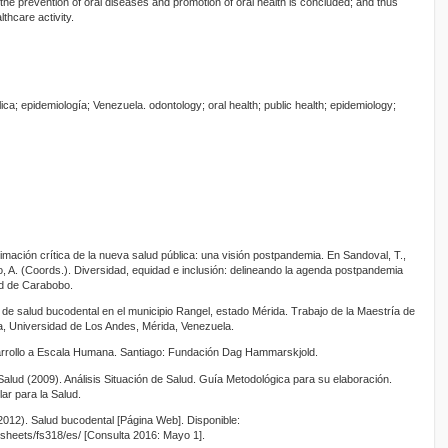
r the prevention of oral diseases and promotion of oral health is concluded; and thus
thcare activity.
ica; epidemiología; Venezuela. odontology; oral health; public health; epidemiology;
ximación crítica de la nueva salud pública: una visión postpandemia. En Sandoval, T.,
o, A. (Coords.). Diversidad, equidad e inclusión: delineando la agenda postpandemia
ad de Carabobo.
al de salud bucodental en el municipio Rangel, estado Mérida. Trabajo de la Maestría de
a, Universidad de Los Andes, Mérida, Venezuela.
esarrollo a Escala Humana. Santiago: Fundación Dag Hammarskjold.
 Salud (2009). Análisis Situación de Salud. Guía Metodológica para su elaboración.
ar para la Salud.
2012). Salud bucodental [Página Web]. Disponible:
tsheets/fs318/es/ [Consulta 2016: Mayo 1].