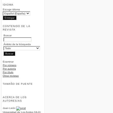
IDIOMA
Escoge idioma
CONTENIDO DE LA
REVISTA
Buscar
Ámbito de la búsqueda
Examinar
Por número
Por autor/a
Por título
Otras revistas
TAMAÑO DE FUENTE
ACERCA DE LOS
AUTORES/AS
Juan León
Universidad de Los Andes (ULA)