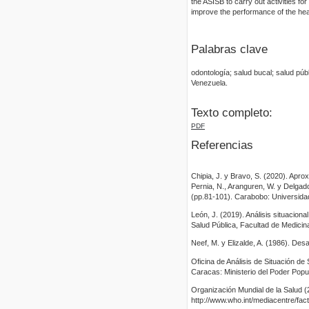
the ASISB to carry out activities fo
improve the performance of the heal
Palabras clave
odontología; salud bucal; salud públ
Venezuela.
Texto completo:
PDF
Referencias
Chipia, J. y Bravo, S. (2020). Apro
Pernia, N., Aranguren, W. y Delgad
(pp.81-101). Carabobo: Universid
León, J. (2019). Análisis situacion
Salud Pública, Facultad de Medicin
Neef, M. y Elizalde, A. (1986). D
Oficina de Análisis de Situación de
Caracas: Ministerio del Poder Popul
Organización Mundial de la Salud (
http://www.who.int/mediacentre/fac