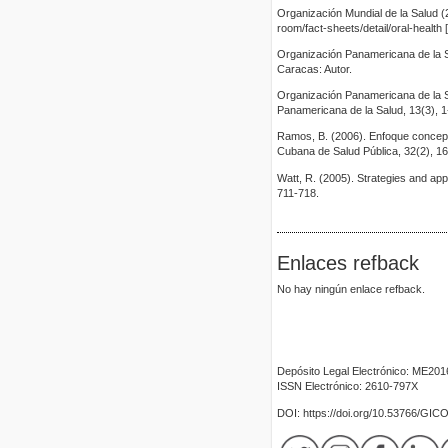
Organización Mundial de la Salud (
room/fact-sheets/detail/oral-health
Organización Panamericana de la Sa
Caracas: Autor.
Organización Panamericana de la Sa
Panamericana de la Salud, 13(3), 1
Ramos, B. (2006). Enfoque conceptua
Cubana de Salud Pública, 32(2), 1
Watt, R. (2005). Strategies and app
711-718.
Enlaces refback
No hay ningún enlace refback.
Depósito Legal Electrónico: ME20
ISSN Electrónico: 2610-797X
DOI: https://doi.org/10.53766/GIC