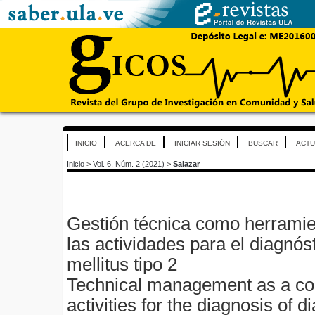
INICIO
ACERCA DE
INICIAR SESIÓN
BUSCAR
ACTU
Inicio
>
Vol. 6, Núm. 2 (2021)
>
Salazar
Gestión técnica como herramie
las actividades para el diagnós
mellitus tipo 2
Technical management as a cont
activities for the diagnosis of d