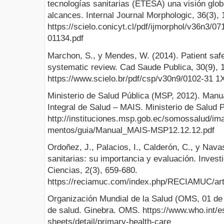
tecnologías sanitarias (ETESA) una visión glob
alcances. Internal Journal Morphologic, 36(3),
https://scielo.conicyt.cl/pdf/ijmorphol/v36n3/0
01134.pdf
Marchon, S., y Mendes, W. (2014). Patient safe
systematic review. Cad Saude Publica, 30(9), 
https://www.scielo.br/pdf/csp/v30n9/0102-31 1
Ministerio de Salud Pública (MSP, 2012). Manu
Integral de Salud – MAIS. Ministerio de Salud P
http://instituciones.msp.gob.ec/somossalud/im
mentos/guia/Manual_MAIS-MSP12.12.12.pdf
Ordoñez, J., Palacios, I., Calderón, C., y Nava
sanitarias: su importancia y evaluación. Invest
Ciencias, 2(3), 659-680.
https://reciamuc.com/index.php/RECIAMUC/art
Organización Mundial de la Salud (OMS, 01 de a
de salud. Ginebra. OMS. https://www.who.int/e
sheets/detail/primary-health-care