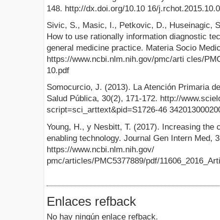
148. http://dx.doi.org/10.10 16/j.rchot.2015.1
Sivic, S., Masic, I., Petkovic, D., Huseinagic, S
How to use rationally information diagnostic te
general medicine practice. Materia Socio Medic
https://www.ncbi.nlm.nih.gov/pmc/arti cles/
10.pdf
Somocurcio, J. (2013). La Atención Primaria d
Salud Pública, 30(2), 171-172. http://www.sciel
script=sci_arttext&pid=S1726-46 3420130002
Young, H., y Nesbitt, T. (2017). Increasing the
enabling technology. Journal Gen Intern Med, 3
https://www.ncbi.nlm.nih.gov/
pmc/articles/PMC5377889/pdf/11606_2016_Arti
Enlaces refback
No hay ningún enlace refback.