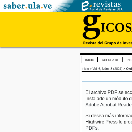
INICIO
ACERCA DE
INI
Inicio
>
Vol. 6, Núm. 3 (2021)
>
Ort
El archivo PDF selecc
instalado un módulo d
Adobe Acrobat Reade
Si desea más informac
Highwire Press le pro
PDFs
.