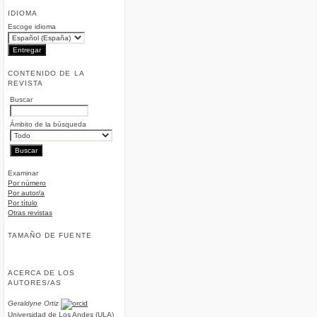
IDIOMA
Escoge idioma
CONTENIDO DE LA
REVISTA
Buscar
Ámbito de la búsqueda
Examinar
Por número
Por autor/a
Por título
Otras revistas
TAMAÑO DE FUENTE
ACERCA DE LOS
AUTORES/AS
Geraldyne Ortiz
Universidad de Los Andes (ULA)