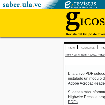
INICIO
ACERCA DE
INI
Inicio
>
Vol. 6, Núm. 4 (2021)
>
Bar
El archivo PDF selecc
instalado un módulo d
Adobe Acrobat Reade
Si desea más informac
Highwire Press le pro
PDFs
.