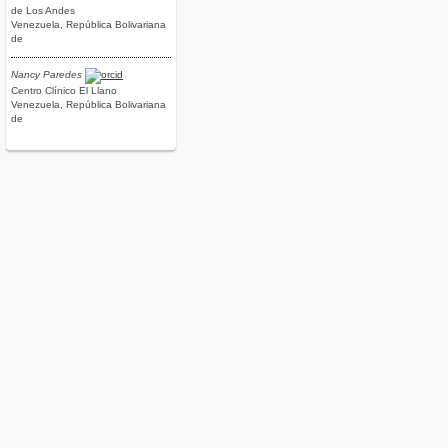
de Los Andes
Venezuela, República Bolivariana
de
Nancy Paredes
Centro Clínico El Llano
Venezuela, República Bolivariana
de