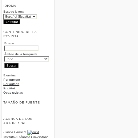
IDIOMA
Escoge idioma
CONTENIDO DE LA
REVISTA
Buscar
Ámbito de la búsqueda
Examinar
Por número
Por autor/a
Por título
Otras revistas
TAMAÑO DE FUENTE
ACERCA DE LOS
AUTORES/AS
Blanca Barroeta
Instituto Autónomo Universitario