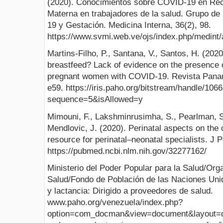
(2020). Conocimientos sobre COVID-19 en Rec
Materna en trabajadores de la salud. Grupo de
19 y Gestación. Medicina Interna, 36(2), 98.
https://www.svmi.web.ve/ojs/index.php/medint/a
Martins-Filho, P., Santana, V., Santos, H. (2020
breastfeed? Lack of evidence on the presence 
pregnant women with COVID-19. Revista Panam
e59. https://iris.paho.org/bitstream/handle/10
sequence=5&isAllowed=y
Mimouni, F., Lakshminrusimha, S., Pearlman, S.,
Mendlovic, J. (2020). Perinatal aspects on the 
resource for perinatal–neonatal specialists. J P
https://pubmed.ncbi.nlm.nih.gov/32277162/
Ministerio del Poder Popular para la Salud/Or
Salud/Fondo de Población de las Naciones Un
y lactancia: Dirigido a proveedores de salud.
www.paho.org/venezuela/index.php?
option=com_docman&view=document&layout=de