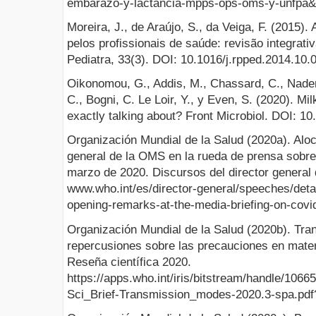
embarazo-y-lactancia-mpps-ops-oms-y-unfpa&
Moreira, J., de Araújo, S., da Veiga, F. (2015)
pelos profissionais de saúde: revisão integrativ
Pediatra, 33(3). DOI: 10.1016/j.rpped.2014.10.
Oikonomou, G., Addis, M., Chassard, C., Nader
C., Bogni, C. Le Loir, Y., y Even, S. (2020). Mi
exactly talking about? Front Microbiol. DOI: 1
Organización Mundial de la Salud (2020a). Aloc
general de la OMS en la rueda de prensa sobre
marzo de 2020. Discursos del director genera
www.who.int/es/director-general/speeches/detai
opening-remarks-at-the-media-briefing-on-covi
Organización Mundial de la Salud (2020b). Tr
repercusiones sobre las precauciones en mater
Reseña científica 2020.
https://apps.who.int/iris/bitstream/handle/1
Sci_Brief-Transmission_modes-2020.3-spa.pd