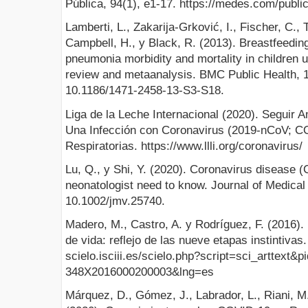
Pública, 94(1), e1-17. https://medes.com/publi
Lamberti, L., Zakarija-Grković, I., Fischer, C., 
Campbell, H., y Black, R. (2013). Breastfeeding
pneumonia morbidity and mortality in children u
review and metaanalysis. BMC Public Health, 
10.1186/1471-2458-13-S3-S18.
Liga de la Leche Internacional (2020). Seguir
Una Infección con Coronavirus (2019-nCoV; CO
Respiratorias. https://www.llli.org/coronavirus/
Lu, Q., y Shi, Y. (2020). Coronavirus disease
neonatologist need to know. Journal of Medical
10.1002/jmv.25740.
Madero, M., Castro, A. y Rodríguez, F. (2016). 
de vida: reflejo de las nueve etapas instintivas.
scielo.isciii.es/scielo.php?script=sci_arttext&
348X2016000200003&lng=es
Márquez, D., Gómez, J., Labrador, L., Riani, M.