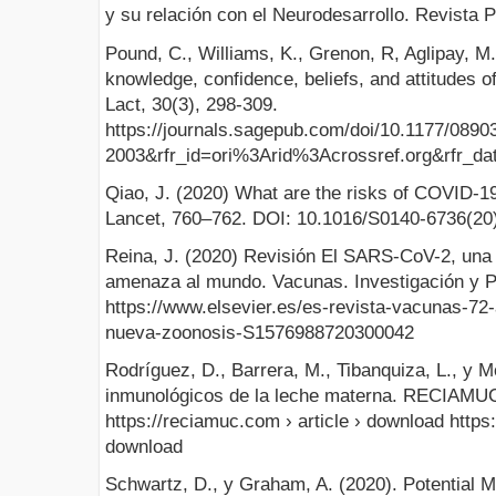
y su relación con el Neurodesarrollo. Revista P
Pound, C., Williams, K., Grenon, R, Aglipay, M.
knowledge, confidence, beliefs, and attitudes 
Lact, 30(3), 298-309.
https://journals.sagepub.com/doi/10.1177/089
2003&rfr_id=ori%3Arid%3Acrossref.org&rfr_
Qiao, J. (2020) What are the risks of COVID-1
Lancet, 760–762. DOI: 10.1016/S0140-6736(20
Reina, J. (2020) Revisión El SARS-CoV-2, un
amenaza al mundo. Vacunas. Investigación y Pr
https://www.elsevier.es/es-revista-vacunas-72-
nueva-zoonosis-S1576988720300042
Rodríguez, D., Barrera, M., Tibanquiza, L., y M
inmunológicos de la leche materna. RECIAMUC,
https://reciamuc.com › article › download https:
download
Schwartz, D., y Graham, A. (2020). Potential 