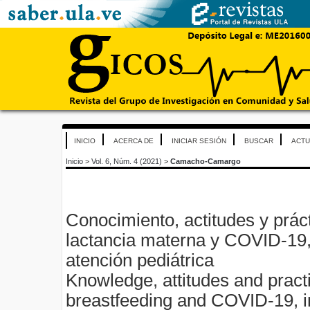
INICIO
ACERCA DE
INICIAR SESIÓN
BUSCAR
ACTU
Inicio
>
Vol. 6, Núm. 4 (2021)
>
Camacho-Camargo
Conocimiento, actitudes y prác
lactancia materna y COVID-19,
atención pediátrica
Knowledge, attitudes and pract
breastfeeding and COVID-19, in