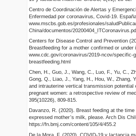
Centro de Coordinación de Alertas y Emergenci
Enfermedad por coronavirus, Covid-19. España:
www.mscbs.gob.es/profesionales/saludPublica
China/documentos/20200404_ITCoronavirus.pd
Centers for Disease Control and Prevention (2
Breastfeeding for a mother confirmed or under 
www.cdc.gov/coronavirus/2019-ncov/specific-
breastfeeding.html
Chen, H., Guo, J., Wang, C., Luo, F., Yu, C., Zh
Gong, Q., Liao, J., Yang, H., Hou, W., Zhang, Y.
and intrauterine vertical transmission potential
pregnant women: a retrospective review of med
395(10226), 809-815.
Davanzo, R. (2020). Breast feeding at the time
expressed mother’s milk, please. Arch Dis Chil
https://fn.bmj.com/content/105/4/455.2
De la Mora, F. (2020). COVID-19 y lactancia m