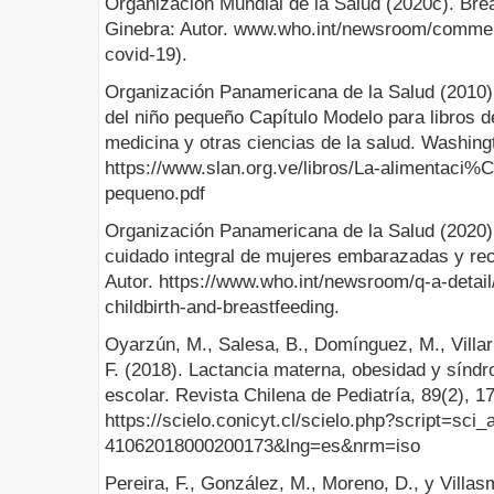
Organización Mundial de la Salud (2020c). Br
Ginebra: Autor. www.who.int/newsroom/comment
covid-19).
Organización Panamericana de la Salud (2010).
del niño pequeño Capítulo Modelo para libros de
medicina y otras ciencias de la salud. Washing
https://www.slan.org.ve/libros/La-alimentaci%
pequeno.pdf
Organización Panamericana de la Salud (2020
cuidado integral de mujeres embarazadas y re
Autor. https://www.who.int/newsroom/q-a-detai
childbirth-and-breastfeeding.
Oyarzún, M., Salesa, B., Domínguez, M., Villarr
F. (2018). Lactancia materna, obesidad y sínd
escolar. Revista Chilena de Pediatría, 89(2), 1
https://scielo.conicyt.cl/scielo.php?script=sci
41062018000200173&lng=es&nrm=iso
Pereira, F., González, M., Moreno, D., y Villas