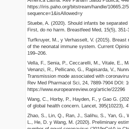
América Latina. Rev Panam Salud Pública, 44e
https://iris.paho.org/bitstream/handle/10665.2
sequence=1&isAllowed=y
Stuebe, A. (2020). Should infants be separate
First, do no harm. Breastfeed Med, 15(5), 351
Turfkruyer, M., y Verhasselt, V. (2015). Breast
of the neonatal immune system. Current Opinion
199–206.
Vella, F., Senia, P., Ceccarelli, M., Vitale, E., M
Venanzi, R., Pellicano, G., Rapisarda, V., Nunna
Transmission mode associated with coronavirus
Rev Med Pharmacol Sci, 24, 7889-7904 DOI: 
https://www.europeanreview.org/article/22296
Wang, C., Horby, P., Hayden, F., y Gao G. (202
of global health concern. Lancet, 395(10223), 
Zhao, S., Lin, Q., Ran, J., Salihu, S., Yan, G.,
L., He, D. y Wang, M. (2020). Preliminary estim
number of novel coronavirus (2019nCoV) in Chi