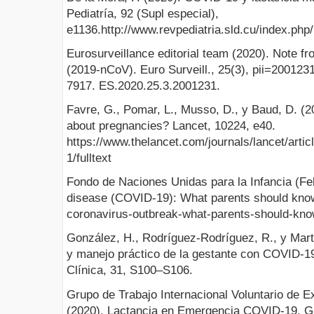
Pediatría, 92 (Supl especial),
e1136.http://www.revpediatria.sld.cu/index.php/
Eurosurveillance editorial team (2020). Note fr
(2019-nCoV). Euro Surveill., 25(3), pii=2001231
7917. ES.2020.25.3.2001231.
Favre, G., Pomar, L., Musso, D., y Baud, D. (
about pregnancies? Lancet, 10224, e40.
https://www.thelancet.com/journals/lancet/arti
1/fulltext
Fondo de Naciones Unidas para la Infancia (Fe
disease (COVID-19): What parents should know
coronavirus-outbreak-what-parents-should-kno
González, H., Rodríguez-Rodríguez, R., y Mar
y manejo práctico de la gestante con COVID-19
Clínica, 31, S100–S106.
Grupo de Trabajo Internacional Voluntario de E
(2020). Lactancia en Emergencia COVID-19. Gu