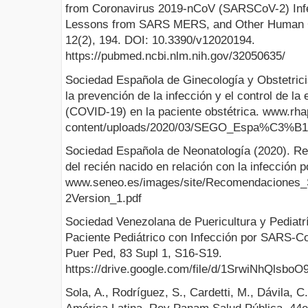
from Coronavirus 2019-nCoV (SARSCoV-2) Inf
Lessons from SARS MERS, and Other Human Co
12(2), 194. DOI: 10.3390/v12020194.
https://pubmed.ncbi.nlm.nih.gov/32050635/
Sociedad Española de Ginecología y Obstetric
la prevención de la infección y el control de l
(COVID-19) en la paciente obstétrica. www.rha
content/uploads/2020/03/SEGO_Espa%C3%B1
Sociedad Española de Neonatología (2020). R
del recién nacido en relación con la infección
www.seneo.es/images/site/Recomendacione
2Version_1.pdf
Sociedad Venezolana de Puericultura y Pediatrí
Paciente Pediátrico con Infección por SARS-
Puer Ped, 83 Supl 1, S16-S19.
https://drive.google.com/file/d/1SrwiNhQls
Sola, A., Rodríguez, S., Cardetti, M., Dávila, 