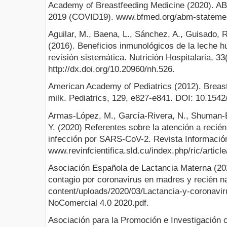
Academy of Breastfeeding Medicine (2020). A
2019 (COVID19). www.bfmed.org/abm-statemen
Aguilar, M., Baena, L., Sánchez, A., Guisado, R
(2016). Beneficios inmunológicos de la leche h
revisión sistemática. Nutrición Hospitalaria, 33
http://dx.doi.org/10.20960/nh.526.
American Academy of Pediatrics (2012). Breas
milk. Pediatrics, 129, e827-e841. DOI: 10.154
Armas-López, M., García-Rivera, N., Shuman-Be
Y. (2020) Referentes sobre la atención a reci
infección por SARS-CoV-2. Revista Información 
www.revinfcientifica.sld.cu/index.php/ric/articl
Asociación Española de Lactancia Materna (202
contagio por coronavirus en madres y recién n
content/uploads/2020/03/Lactancia-y-coronavi
NoComercial 4.0 2020.pdf.
Asociación para la Promoción e Investigación cie