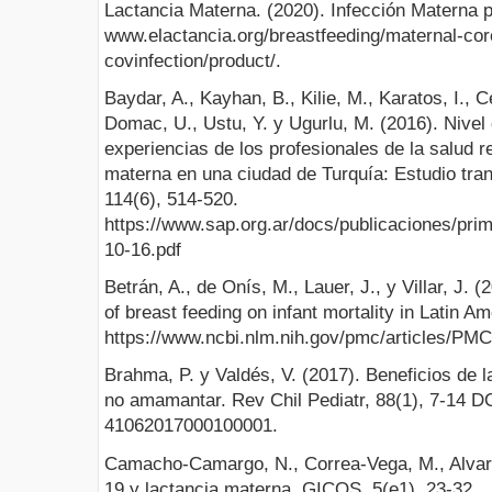
Lactancia Materna. (2020). Infección Materna 
www.elactancia.org/breastfeeding/maternal-co
covinfection/product/.
Baydar, A., Kayhan, B., Kilie, M., Karatos, I., 
Domac, U., Ustu, Y. y Ugurlu, M. (2016). Nivel 
experiencias de los profesionales de la salud r
materna en una ciudad de Turquía: Estudio tran
114(6), 514-520.
https://www.sap.org.ar/docs/publicaciones/pr
10-16.pdf
Betrán, A., de Onís, M., Lauer, J., y Villar, J. (
of breast feeding on infant mortality in Latin 
https://www.ncbi.nlm.nih.gov/pmc/articles/PM
Brahma, P. y Valdés, V. (2017). Beneficios de l
no amamantar. Rev Chil Pediatr, 88(1), 7-14 D
41062017000100001.
Camacho-Camargo, N., Correa-Vega, M., Alvar
19 y lactancia materna. GICOS, 5(e1), 23-32.