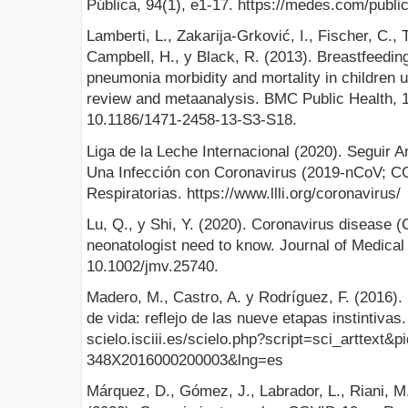
Pública, 94(1), e1-17. https://medes.com/publi
Lamberti, L., Zakarija-Grković, I., Fischer, C., 
Campbell, H., y Black, R. (2013). Breastfeeding
pneumonia morbidity and mortality in children u
review and metaanalysis. BMC Public Health, 
10.1186/1471-2458-13-S3-S18.
Liga de la Leche Internacional (2020). Seguir
Una Infección con Coronavirus (2019-nCoV; CO
Respiratorias. https://www.llli.org/coronavirus/
Lu, Q., y Shi, Y. (2020). Coronavirus disease
neonatologist need to know. Journal of Medical
10.1002/jmv.25740.
Madero, M., Castro, A. y Rodríguez, F. (2016). 
de vida: reflejo de las nueve etapas instintivas.
scielo.isciii.es/scielo.php?script=sci_arttext&
348X2016000200003&lng=es
Márquez, D., Gómez, J., Labrador, L., Riani, M.