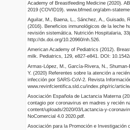
Academy of Breastfeeding Medicine (2020). A
2019 (COVID19). www.bfmed.org/abm-statemen
Aguilar, M., Baena, L., Sánchez, A., Guisado, R
(2016). Beneficios inmunológicos de la leche h
revisión sistemática. Nutrición Hospitalaria, 33
http://dx.doi.org/10.20960/nh.526.
American Academy of Pediatrics (2012). Breas
milk. Pediatrics, 129, e827-e841. DOI: 10.154
Armas-López, M., García-Rivera, N., Shuman-Be
Y. (2020) Referentes sobre la atención a reci
infección por SARS-CoV-2. Revista Información 
www.revinfcientifica.sld.cu/index.php/ric/articl
Asociación Española de Lactancia Materna (202
contagio por coronavirus en madres y recién n
content/uploads/2020/03/Lactancia-y-coronavi
NoComercial 4.0 2020.pdf.
Asociación para la Promoción e Investigación cie