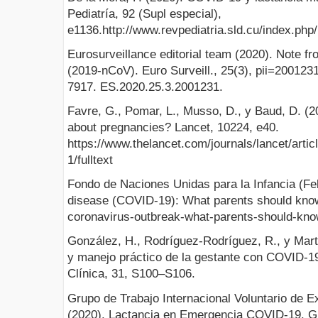
Pediatría, 92 (Supl especial),
e1136.http://www.revpediatria.sld.cu/index.php/
Eurosurveillance editorial team (2020). Note fr
(2019-nCoV). Euro Surveill., 25(3), pii=2001231
7917. ES.2020.25.3.2001231.
Favre, G., Pomar, L., Musso, D., y Baud, D. (
about pregnancies? Lancet, 10224, e40.
https://www.thelancet.com/journals/lancet/arti
1/fulltext
Fondo de Naciones Unidas para la Infancia (Fe
disease (COVID-19): What parents should know
coronavirus-outbreak-what-parents-should-kno
González, H., Rodríguez-Rodríguez, R., y Mar
y manejo práctico de la gestante con COVID-19
Clínica, 31, S100–S106.
Grupo de Trabajo Internacional Voluntario de E
(2020). Lactancia en Emergencia COVID-19. Gu