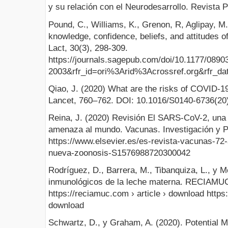
y su relación con el Neurodesarrollo. Revista P
Pound, C., Williams, K., Grenon, R, Aglipay, M.
knowledge, confidence, beliefs, and attitudes 
Lact, 30(3), 298-309.
https://journals.sagepub.com/doi/10.1177/089
2003&rfr_id=ori%3Arid%3Acrossref.org&rfr_
Qiao, J. (2020) What are the risks of COVID-1
Lancet, 760–762. DOI: 10.1016/S0140-6736(20
Reina, J. (2020) Revisión El SARS-CoV-2, un
amenaza al mundo. Vacunas. Investigación y Pr
https://www.elsevier.es/es-revista-vacunas-72-
nueva-zoonosis-S1576988720300042
Rodríguez, D., Barrera, M., Tibanquiza, L., y M
inmunológicos de la leche materna. RECIAMUC,
https://reciamuc.com › article › download https:
download
Schwartz, D., y Graham, A. (2020). Potential 