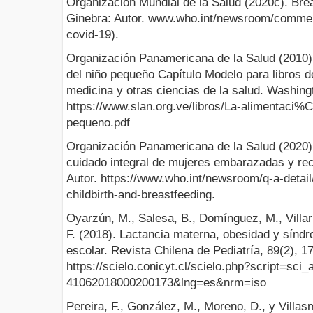
Organización Mundial de la Salud (2020c). Br
Ginebra: Autor. www.who.int/newsroom/comment
covid-19).
Organización Panamericana de la Salud (2010).
del niño pequeño Capítulo Modelo para libros de
medicina y otras ciencias de la salud. Washing
https://www.slan.org.ve/libros/La-alimentaci%
pequeno.pdf
Organización Panamericana de la Salud (2020
cuidado integral de mujeres embarazadas y re
Autor. https://www.who.int/newsroom/q-a-detai
childbirth-and-breastfeeding.
Oyarzún, M., Salesa, B., Domínguez, M., Villarr
F. (2018). Lactancia materna, obesidad y sínd
escolar. Revista Chilena de Pediatría, 89(2), 1
https://scielo.conicyt.cl/scielo.php?script=sci
41062018000200173&lng=es&nrm=iso
Pereira, F., González, M., Moreno, D., y Villas