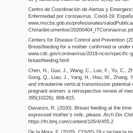
Centro de Coordinación de Alertas y Emergenci
Enfermedad por coronavirus, Covid-19. España:
www.mscbs.gob.es/profesionales/saludPublica
China/documentos/20200404_ITCoronavirus.pd
Centers for Disease Control and Prevention (2
Breastfeeding for a mother confirmed or under 
www.cdc.gov/coronavirus/2019-ncov/specific-
breastfeeding.html
Chen, H., Guo, J., Wang, C., Luo, F., Yu, C., Zh
Gong, Q., Liao, J., Yang, H., Hou, W., Zhang, Y.
and intrauterine vertical transmission potential
pregnant women: a retrospective review of med
395(10226), 809-815.
Davanzo, R. (2020). Breast feeding at the time
expressed mother’s milk, please. Arch Dis Chil
https://fn.bmj.com/content/105/4/455.2
De la Mora, F. (2020). COVID-19 y lactancia m