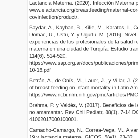
Lactancia Materna. (2020). Infección Materna 
www.elactancia.org/breastfeeding/maternal-co
covinfection/product/.
Baydar, A., Kayhan, B., Kilie, M., Karatos, I., 
Domac, U., Ustu, Y. y Ugurlu, M. (2016). Nivel 
experiencias de los profesionales de la salud r
materna en una ciudad de Turquía: Estudio tran
114(6), 514-520.
https://www.sap.org.ar/docs/publicaciones/pr
10-16.pdf
Betrán, A., de Onís, M., Lauer, J., y Villar, J. (
of breast feeding on infant mortality in Latin 
https://www.ncbi.nlm.nih.gov/pmc/articles/PM
Brahma, P. y Valdés, V. (2017). Beneficios de l
no amamantar. Rev Chil Pediatr, 88(1), 7-14 D
41062017000100001.
Camacho-Camargo, N., Correa-Vega, M., Alvar
19 y lactancia materna. GICOS, 5(e1), 23-32.