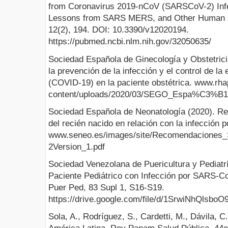
from Coronavirus 2019-nCoV (SARSCoV-2) Inf
Lessons from SARS MERS, and Other Human Co
12(2), 194. DOI: 10.3390/v12020194.
https://pubmed.ncbi.nlm.nih.gov/32050635/
Sociedad Española de Ginecología y Obstetric
la prevención de la infección y el control de l
(COVID-19) en la paciente obstétrica. www.rha
content/uploads/2020/03/SEGO_Espa%C3%B1
Sociedad Española de Neonatología (2020). R
del recién nacido en relación con la infección
www.seneo.es/images/site/Recomendacione
2Version_1.pdf
Sociedad Venezolana de Puericultura y Pediatrí
Paciente Pediátrico con Infección por SARS-
Puer Ped, 83 Supl 1, S16-S19.
https://drive.google.com/file/d/1SrwiNhQls
Sola, A., Rodríguez, S., Cardetti, M., Dávila, 