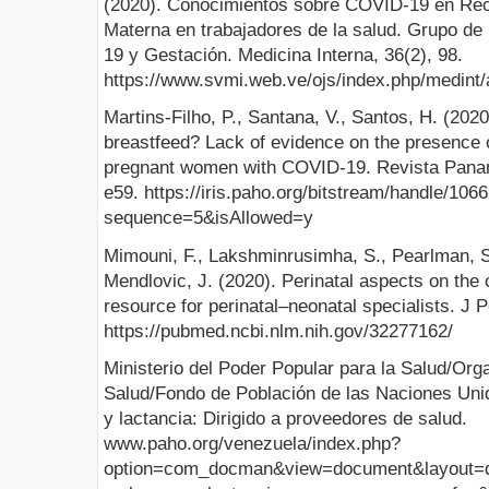
(2020). Conocimientos sobre COVID-19 en Rec
Materna en trabajadores de la salud. Grupo de
19 y Gestación. Medicina Interna, 36(2), 98.
https://www.svmi.web.ve/ojs/index.php/medint/a
Martins-Filho, P., Santana, V., Santos, H. (2020
breastfeed? Lack of evidence on the presence 
pregnant women with COVID-19. Revista Panam
e59. https://iris.paho.org/bitstream/handle/10
sequence=5&isAllowed=y
Mimouni, F., Lakshminrusimha, S., Pearlman, S.,
Mendlovic, J. (2020). Perinatal aspects on the 
resource for perinatal–neonatal specialists. J P
https://pubmed.ncbi.nlm.nih.gov/32277162/
Ministerio del Poder Popular para la Salud/Or
Salud/Fondo de Población de las Naciones Un
y lactancia: Dirigido a proveedores de salud.
www.paho.org/venezuela/index.php?
option=com_docman&view=document&layout=de