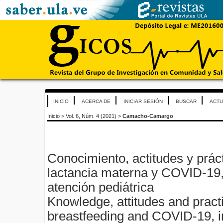
INICIO
ACERCA DE
INICIAR SESIÓN
BUSCAR
ACTU
Inicio
>
Vol. 6, Núm. 4 (2021)
>
Camacho-Camargo
Conocimiento, actitudes y prác
lactancia materna y COVID-19,
atención pediátrica
Knowledge, attitudes and pract
breastfeeding and COVID-19, in