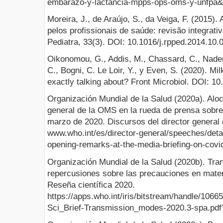
embarazo-y-lactancia-mpps-ops-oms-y-unfpa&
Moreira, J., de Araújo, S., da Veiga, F. (2015)
pelos profissionais de saúde: revisão integrativ
Pediatra, 33(3). DOI: 10.1016/j.rpped.2014.10.
Oikonomou, G., Addis, M., Chassard, C., Nader
C., Bogni, C. Le Loir, Y., y Even, S. (2020). Mi
exactly talking about? Front Microbiol. DOI: 1
Organización Mundial de la Salud (2020a). Aloc
general de la OMS en la rueda de prensa sobre
marzo de 2020. Discursos del director genera
www.who.int/es/director-general/speeches/detai
opening-remarks-at-the-media-briefing-on-covi
Organización Mundial de la Salud (2020b). Tr
repercusiones sobre las precauciones en mater
Reseña científica 2020.
https://apps.who.int/iris/bitstream/handle/1
Sci_Brief-Transmission_modes-2020.3-spa.pd