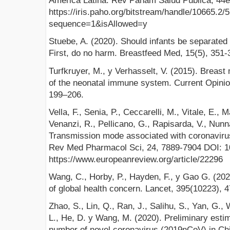
América Latina. Rev Panam Salud Pública, 44e
https://iris.paho.org/bitstream/handle/10665.2
sequence=1&isAllowed=y
Stuebe, A. (2020). Should infants be separate
First, do no harm. Breastfeed Med, 15(5), 351
Turfkruyer, M., y Verhasselt, V. (2015). Breast
of the neonatal immune system. Current Opinion
199–206.
Vella, F., Senia, P., Ceccarelli, M., Vitale, E., M
Venanzi, R., Pellicano, G., Rapisarda, V., Nunna
Transmission mode associated with coronavirus
Rev Med Pharmacol Sci, 24, 7889-7904 DOI: 
https://www.europeanreview.org/article/22296
Wang, C., Horby, P., Hayden, F., y Gao G. (202
of global health concern. Lancet, 395(10223), 
Zhao, S., Lin, Q., Ran, J., Salihu, S., Yan, G.,
L., He, D. y Wang, M. (2020). Preliminary estim
number of novel coronavirus (2019nCoV) in Chi