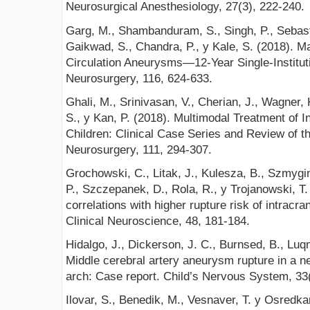
Neurosurgical Anesthesiology, 27(3), 222-240.
Garg, M., Shambanduram, S., Singh, P., Sebast
Gaikwad, S., Chandra, P., y Kale, S. (2018). M
Circulation Aneurysms—12-Year Single-Institut
Neurosurgery, 116, 624-633.
Ghali, M., Srinivasan, V., Cherian, J., Wagner,
S., y Kan, P. (2018). Multimodal Treatment of I
Children: Clinical Case Series and Review of th
Neurosurgery, 111, 294-307.
Grochowski, C., Litak, J., Kulesza, B., Szmygi
P., Szczepanek, D., Rola, R., y Trojanowski, T.
correlations with higher rupture risk of intracr
Clinical Neuroscience, 48, 181-184.
Hidalgo, J., Dickerson, J. C., Burnsed, B., Luqm
Middle cerebral artery aneurysm rupture in a ne
arch: Case report. Child’s Nervous System, 33
Ilovar, S., Benedik, M., Vesnaver, T. y Osredka