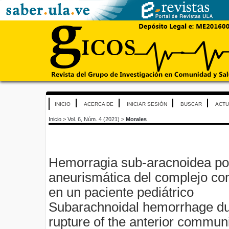
INICIO
ACERCA DE
INICIAR SESIÓN
BUSCAR
ACTU
Inicio
>
Vol. 6, Núm. 4 (2021)
>
Morales
Hemorragia sub-aracnoidea por
aneurismática del complejo co
en un paciente pediátrico
Subarachnoidal hemorrhage du
rupture of the anterior commun