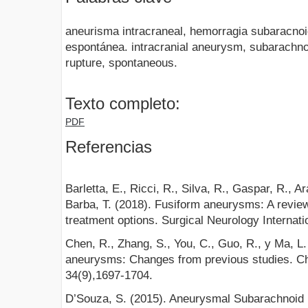
aneurisma intracraneal, hemorragia subaracnoid
espontánea. intracranial aneurysm, subarachno
rupture, spontaneous.
Texto completo:
PDF
Referencias
Barletta, E., Ricci, R., Silva, R., Gaspar, R., A
Barba, T. (2018). Fusiform aneurysms: A review
treatment options. Surgical Neurology Internatio
Chen, R., Zhang, S., You, C., Guo, R., y Ma, L. 
aneurysms: Changes from previous studies. C
34(9),1697-1704.
D’Souza, S. (2015). Aneurysmal Subarachnoid 