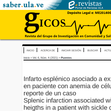
INICIO
ACERCA DE
INICIAR SESIÓN
BUSCAR
ACTU
Inicio
>
Vol. 6, Núm. 4 (2021)
>
Puentes
Infarto esplénico asociado a ex
en paciente con anemia de célu
reporte de un caso
Splenic infarction associated w
heigths in a patient with sickle