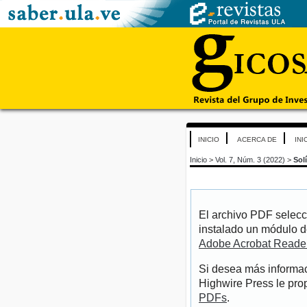
INICIO
ACERCA DE
INI
Inicio
>
Vol. 7, Núm. 3 (2022)
>
Sol
El archivo PDF selecc
instalado un módulo d
Adobe Acrobat Reade
Si desea más informac
Highwire Press le pro
PDFs
.