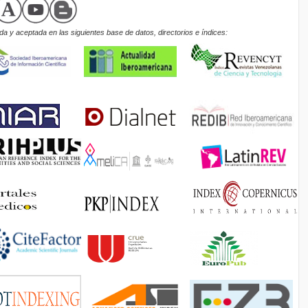
a y aceptada en las siguientes base de datos, directorios e índices: