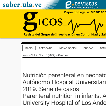
INICIO
ACERCA DE
INICIAR SESIÓN
BUSCAR
ACTU
Inicio
>
Vol. 7, Núm. 3 (2022)
>
Graterol
Nutrición parenteral en neonatos
Autónomo Hospital Universitar
2019. Serie de casos
Parenteral nutrition in infants.
University Hospital of Los And