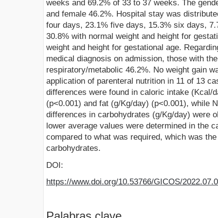
weeks and 69.2% of 33 to 37 weeks. The gende
and female 46.2%. Hospital stay was distribut
four days, 23.1% five days, 15.3% six days, 7.7
30.8% with normal weight and height for gestat
weight and height for gestational age. Regardin
medical diagnosis on admission, those with th
respiratory/metabolic 46.2%. No weight gain wa
application of parenteral nutrition in 11 of 13 ca
differences were found in caloric intake (Kcal/
(p<0.001) and fat (g/Kg/day) (p<0.001), while No 
differences in carbohydrates (g/Kg/day) were 
lower average values were determined in the ca
compared to what was required, which was the r
carbohydrates.
DOI:
https://www.doi.org/10.53766/GICOS/2022.07.0
Palabras clave