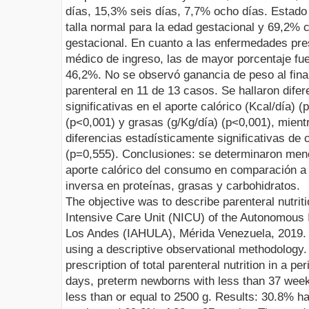
días, 15,3% seis días, 7,7% ocho días. Estado
talla normal para la edad gestacional y 69,2% c
gestacional. En cuanto a las enfermedades pre
médico de ingreso, las de mayor porcentaje fue
46,2%. No se observó ganancia de peso al final 
parenteral en 11 de 13 casos. Se hallaron dife
significativas en el aporte calórico (Kcal/día) (
(p<0,001) y grasas (g/Kg/día) (p<0,001), mien
diferencias estadísticamente significativas de 
(p=0,555). Conclusiones: se determinaron men
aporte calórico del consumo en comparación a l
inversa en proteínas, grasas y carbohidratos.
The objective was to describe parenteral nutrit
Intensive Care Unit (NICU) of the Autonomous In
Los Andes (IAHULA), Mérida Venezuela, 2019. A
using a descriptive observational methodology
prescription of total parenteral nutrition in a pe
days, preterm newborns with less than 37 week
less than or equal to 2500 g. Results: 30.8% ha