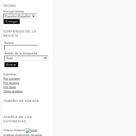
IDIOMA
Escoge idioma
CONTENIDO DE LA
REVISTA
Buscar
Ámbito de la búsqueda
Examinar
Por número
Por autor/a
Por título
Otras revistas
TAMAÑO DE FUENTE
ACERCA DE LOS
AUTORES/AS
Oriana Graterol
Instituto Autónomo Hospital