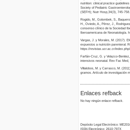
nutrition: clinical practice guideli
Society of Pediatric Gastroentero
(SEFH); Nutr Hosp,34(3), 745-758.
Rogido, M., Golombek, S., Baquero, 
H., Oviedo, A., Pérez, J., Rodrigue
consenso clínico de la Sociedad Ib
Iberoamericana de Neonatología. h
Vargas, J. y Morales, M. (2017). E
expuestos a nutrición parenteral. R
https://revistas.ucr.ac.cr/index.php
Farfán-Cruz, G. y Velazco-Benitez
intensivos neonatal. Rev Fac Med, 
Villalobos, M. y Carrasco, M. (201
gramos. Artículo de investigación ma
Enlaces refback
No hay ningún enlace refback.
Depósito Legal Electrónico: ME20
ISSN Electrónico: 2610-797X