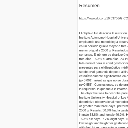
Resumen
https://www.doi.org/10.53766/GIC
El objetivo fue describir la nutric
Instituto Autónomo Hospital Univer
empleando una metodología observac
en un período igual o mayor a tre
menor o igual a 2500 g. Resultado
semanas. El género se distribuyó e
tres días, 15,3% cuatro días, 23,1
talla normal para la edad gestacion
presentes para el diagnóstico médi
se observó ganancia de peso al final
estadísticamente significativas en 
(p<0,001), mientras que no se obse
(p=0,555). Conclusiones: se deter
lo requerido, lo que fue a la invers
The objective was to describe paren
Institute University Hospital of Lo
descriptive observational methodolog
or greater than three days, preterm
2500 g. Results: 30.8% had a gesta
in male 53.8% and female 46.2%. Ho
15.3% six days, 7.7% eight days. Nu
low weight and height for gestation
with the highest percentage were re