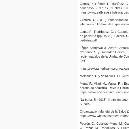
Gomis, P., Gómez, L., Martínez, C.
consenso SENPE/SEGHNP/SEFH sobre 
https://www.sefh.es/sefhdescargas
Graterol, O. (2019). Efectividad d
intensivos. [Trabajo de Especialid
Lama, R., Rodríguez, G. y Castell,
en pediatría (pp. 15-20). Editorial
pediatria.pdf
López-Sandoval, J., Alfaro-Castell
O'connor, S. y González-Cortés, L.
recién nacidos de la Unidad de Cu
234.
https://revistamedicamd.com/a
Meléndez, L. y Velázquez, O. (2021)
Mena, P., Milad, M., Vernal, P. y Es
chilena de pediatría. Revista Chilen
https://www.sciencedirect.com/sci
Narbona, E. (2013). Nutrición enter
SENeo.
Organización Mundial de la Salud (
https://www.who.int/es/news-room/f
Pedrón, C., Cuervas-Mons, M., Galer
C., Pozas, M., Redecillas, S., Prie