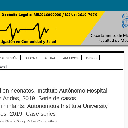
CIAR SESIÓN
BUSCAR
ACTUAL
ARCHIVOS
AVISOS
terol
l en neonatos. Instituto Autónomo Hospital
os Andes, 2019. Serie de casos
n in infants. Autonomous Institute University
des, 2019. Case series
aima D’Jesús, Nancy Vielma, Carmen Mora