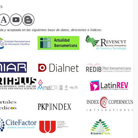
OS
a y aceptada en las siguientes base de datos, directorios e índices: