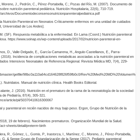
, Moreno, J., Pedrón, C., Pérez-Portabella, C.; Pozas del Río, M. (2007). Documento de
nutrición parenteral pediátrica. Nutrición Hospitalaria, 22(6), 710-719.
/archivos/Documentodeconsensonutricionparenteralpediatrica.pdf
e la Nutrición Parenteral en Neonatos Críticamente enfermos en una unidad de cuidados
ad, Universidad de Los Andes].
 M. (SF). Respuesta metabólica a la enfermedad. En Lama (Coord.) Nutrición parenteral
 Glosa. https://www.seinap.es/wp-content/uploads/2017/02/nutricion-parenteral-en-
anos, D., Valle-Delgado, E., García-Camarena, H., Angulo-Castellanos, E., Parra-
 (2016). Incidencia de complicaciones metabolicas asociadas a la nutrición parenteral en
idados Intensivos Neonatales de Referencia Regional. Revista Médica MD, 7(4), 229-
j./webmaster/getfile/98bc0a110a64cd164628f826f59fb0c0/Rev%20Med%20MD%20Volum
. Nutridatos. Manual de nutrición clínica. Health Books Editorial.
calante, J. (2016). Nutrición en el prematuro de la rama de la neonatología de la sociedad
a de Pediatría, 87(4), 305-321.
ence/article/pii/S0370410616300067
al y parenteral en recién nacidos de muy bajo peso. Ergon, Grupo de Nutrición de la
2018, 19 de febrero). Nacimientos prematuros. Organización Mundial de la Salud.
act-sheets/detail/preterm-birth
a, R., Gómez, L., Gomis, P., Irastorza, I., Martínez, C., Moreno, J., Pérez-Portabella,
to, G. & Senpe Grupo de Estandarización de la Senpe (2017). Pediatric parenteral