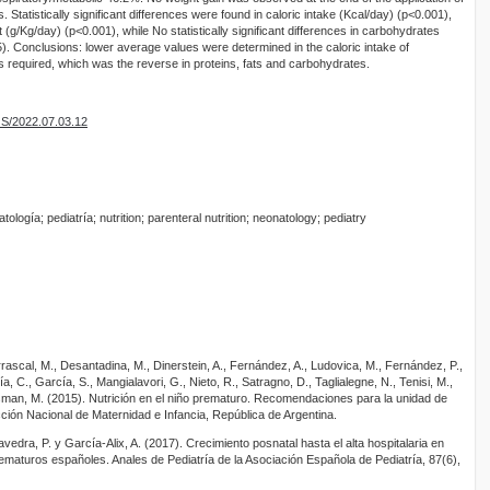
s. Statistically significant differences were found in caloric intake (Kcal/day) (p<0.001),
 (g/Kg/day) (p<0.001), while No statistically significant differences in carbohydrates
. Conclusions: lower average values were determined in the caloric intake of
required, which was the reverse in proteins, fats and carbohydrates.
OS/2022.07.03.12
atología; pediatría; nutrition; parenteral nutrition; neonatology; pediatry
arrascal, M., Desantadina, M., Dinerstein, A., Fernández, A., Ludovica, M., Fernández, P.,
, C., García, S., Mangialavori, G., Nieto, R., Satragno, D., Taglialegne, N., Tenisi, M.,
aisman, M. (2015). Nutrición en el niño prematuro. Recomendaciones para la unidad de
cción Nacional de Maternidad e Infancia, República de Argentina.
vedra, P. y García-Alix, A. (2017). Crecimiento posnatal hasta el alta hospitalaria en
aturos españoles. Anales de Pediatría de la Asociación Española de Pediatría, 87(6),