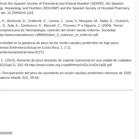
nes from the Spanish Society of Parenteral and Enteral Nutrition (SENPE), the Spanish
logy, Hepatology and Nutrition (SEGHNP) and the Spanish Society of Hospital Pharmacy
 doi: 10.20960/nh.1116
H., Borbonet, D., Goldsmit, G., Lemus, L., Lima, V., Morgues, M., Natta, D., Osiovich,
z, S., Sola, A., Zambosco, G., Berseth, C., Thureen, P. e Higuera, J. (2009). Tercer
eroamericana de Neonatología: nutrición del recién nacido enfermo. Sociedad
ttp://www.manuelosses.cl/BNN/siben_3_nutricion_rn_enfermo.pdf
fectividad en la ganancia de peso de los recién nacidos pretérmino de bajo peso
evista Enfermería Actual en Costa Rica, 1, 1-11.
/enfermeria/article/view/32272
, C. (2014). Aumento de peso después de soporte nutricional en una unidad de cuidados
62(Supl.1), S41-49 http://www.scielo.org.co/pdf/rfmun/v62s1/v62s1a06.pdf
1). Recuperación del peso de nacimiento en recién nacidos pretérmino menores de 1500
terno infantil, 3(2), 59-66.
16000090