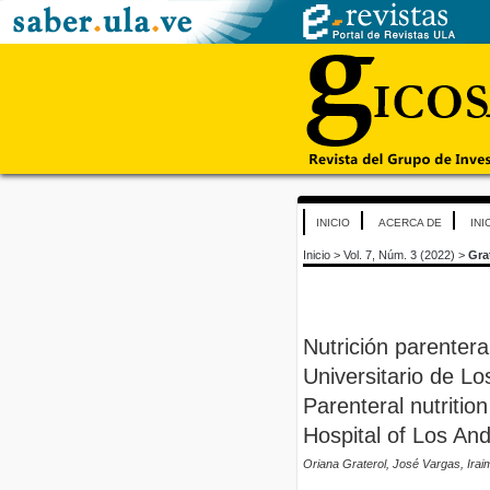
INICIO
ACERCA DE
INI
Inicio
>
Vol. 7, Núm. 3 (2022)
>
Gra
Nutrición parentera
Universitario de L
Parenteral nutritio
Hospital of Los An
Oriana Graterol, José Vargas, Ir