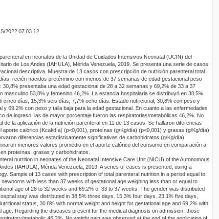
OS/2022.07.03.12
ión parenteral en neonatos de la Unidad de Cuidados Intensivos Neonatal (UCIN) del
sitario de Los Andes (IAHULA), Mérida Venezuela, 2019. Se presenta una serie de casos,
ional descriptiva. Muestra de 13 casos con prescripción de nutrición parenteral total
s días, recién nacidos pretérmino con menos de 37 semanas de edad gestacional peso
s: 30,8% presentaba una edad gestacional de 28 a 32 semanas y 69,2% de 33 a 37
n masculino 53,8% y femenino 46,2%. La estancia hospitalaria se distribuyó en 38,5%
% cinco días, 15,3% seis días, 7,7% ocho días. Estado nutricional, 30,8% con peso y
al y 69,2% con peso y talla baja para la edad gestacional. En cuanto a las enfermedades
co de ingreso, las de mayor porcentaje fueron las respiratorias/metabólicas 46,2%. No
 de la aplicación de la nutrición parenteral en 11 de 13 casos. Se hallaron diferencias
el aporte calórico (Kcal/día) (p<0,001), proteínas (g/Kg/día) (p<0,001) y grasas (g/Kg/día)
rvaron diferencias estadísticamente significativas de carbohidratos (g/Kg/día)
minaron menores valores promedio en el aporte calórico del consumo en comparación a
a en proteínas, grasas y carbohidratos.
teral nutrition in neonates of the Neonatal Intensive Care Unit (NICU) of the Autonomous
s Andes (IAHULA), Mérida Venezuela, 2019. A series of cases is presented, using a
y. Sample of 13 cases with prescription of total parenteral nutrition in a period equal to
 newborns with less than 37 weeks of gestational age weighing less than or equal to
tional age of 28 to 32 weeks and 69.2% of 33 to 37 weeks. The gender was distributed
spital stay was distributed in 38.5% three days, 15.3% four days, 23.1% five days,
tritional status, 30.8% with normal weight and height for gestational age and 69.2% with
al age. Regarding the diseases present for the medical diagnosis on admission, those
spiratory/metabolic 46.2%. No weight gain was observed at the end of the application of