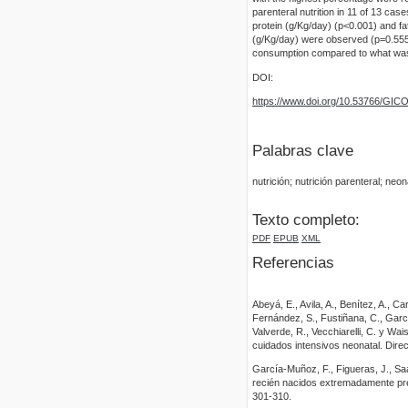
parenteral nutrition in 11 of 13 case
protein (g/Kg/day) (p<0.001) and fat
(g/Kg/day) were observed (p=0.555)
consumption compared to what was 
DOI:
https://www.doi.org/10.53766/GIC
Palabras clave
nutrición; nutrición parenteral; neon
Texto completo:
PDF
EPUB
XML
Referencias
Abeyá, E., Avila, A., Benítez, A., C
Fernández, S., Fustiñana, C., García
Valverde, R., Vecchiarelli, C. y W
cuidados intensivos neonatal. Dire
García-Muñoz, F., Figueras, J., Saa
recién nacidos extremadamente prem
301-310.