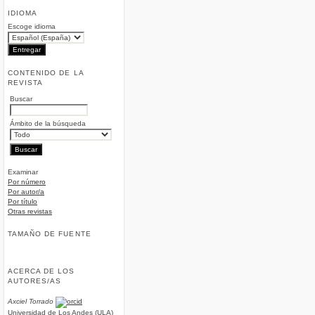
IDIOMA
Escoge idioma
CONTENIDO DE LA
REVISTA
Buscar
Ámbito de la búsqueda
Examinar
Por número
Por autor/a
Por título
Otras revistas
TAMAÑO DE FUENTE
ACERCA DE LOS
AUTORES/AS
Axciel Torrado
Universidad de Los Andes (ULA)