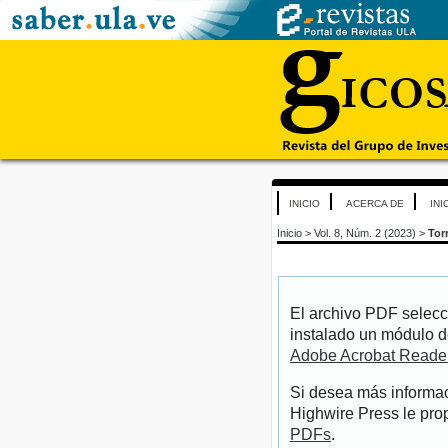
INICIO
ACERCA DE
INI
Inicio
>
Vol. 8, Núm. 2 (2023)
>
Tor
El archivo PDF selecc
instalado un módulo d
Adobe Acrobat Reade
Si desea más informac
Highwire Press le pro
PDFs
.