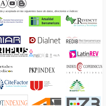
a y aceptada en las siguientes base de datos, directorios e índices: