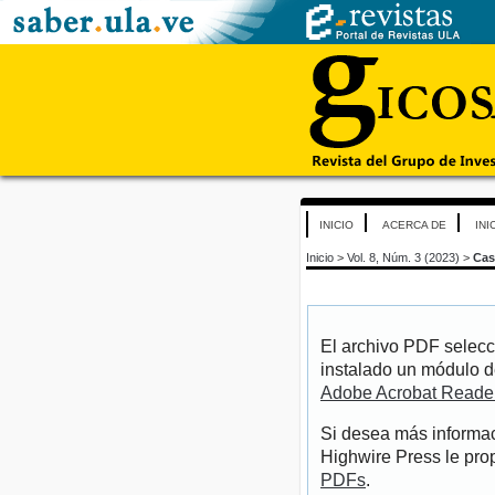
INICIO
ACERCA DE
INI
Inicio
>
Vol. 8, Núm. 3 (2023)
>
Cas
El archivo PDF selecc
instalado un módulo d
Adobe Acrobat Reade
Si desea más informac
Highwire Press le pro
PDFs
.