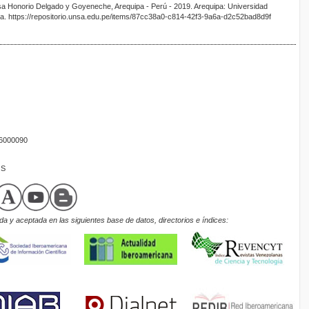
nsa Honorio Delgado y Goyeneche, Arequipa - Perú - 2019. Arequipa: Universidad
pa. https://repositorio.unsa.edu.pe/items/87cc38a0-c814-42f3-9a6a-d2c52bad8d9f
16000090
OS
a y aceptada en las siguientes base de datos, directorios e índices: