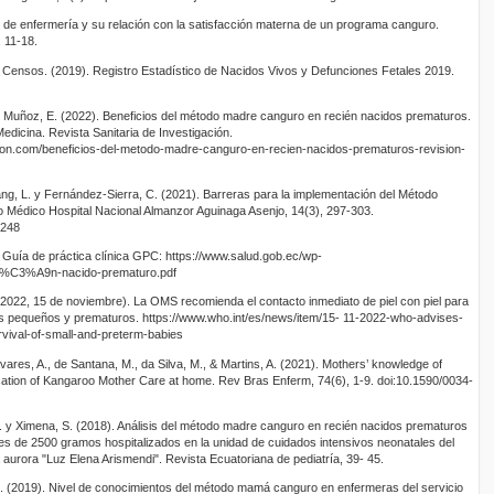
 de enfermería y su relación con la satisfacción materna de un programa canguro.
 11-18.
 y Censos. (2019). Registro Estadístico de Nacidos Vivos y Defunciones Fetales 2019.
. y Muñoz, E. (2022). Beneficios del método madre canguro en recién nacidos prematuros.
Medicina. Revista Sanitaria de Investigación.
acion.com/beneficios-del-metodo-madre-canguro-en-recien-nacidos-prematuros-revision-
g, L. y Fernández-Sierra, C. (2021). Barreras para la implementación del Método
Médico Hospital Nacional Almanzor Aguinaga Asenjo, 14(3), 297-303.
1248
. Guía de práctica clínica GPC: https://www.salud.gob.ec/wp-
c%C3%A9n-nacido-prematuro.pdf
(2022, 15 de noviembre). La OMS recomienda el contacto inmediato de piel con piel para
bés pequeños y prematuros. https://www.who.int/es/news/item/15- 11-2022-who-advises-
rvival-of-small-and-preterm-babies
 Tavares, A., de Santana, M., da Silva, M., & Martins, A. (2021). Mothers’ knowledge of
ation of Kangaroo Mother Care at home. Rev Bras Enferm, 74(6), 1-9. doi:10.1590/0034-
. y Ximena, S. (2018). Análisis del método madre canguro en recién nacidos prematuros
 de 2500 gramos hospitalizados en la unidad de cuidados intensivos neonatales del
 aurora "Luz Elena Arismendi". Revista Ecuatoriana de pediatría, 39- 45.
. (2019). Nivel de conocimientos del método mamá canguro en enfermeras del servicio