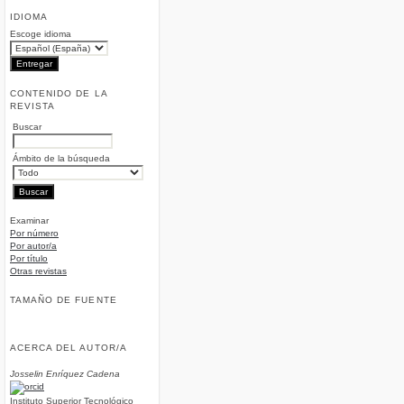
IDIOMA
Escoge idioma
CONTENIDO DE LA
REVISTA
Buscar
Ámbito de la búsqueda
Examinar
Por número
Por autor/a
Por título
Otras revistas
TAMAÑO DE FUENTE
ACERCA DEL AUTOR/A
Josselin Enríquez Cadena
Instituto Superior Tecnológico