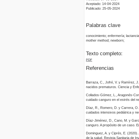
Aceptado: 14-04-2024
Publicado: 25-05-2024
Palabras clave
conocimiento; enfermería; lactanc
mother method; newborn;
Texto completo:
PDF
Referencias
Barraza, C., Jofré, V. y Ramírez,
nacidos prematuros. Ciencia y Enfe
Collados-Gómez, L., Aragonés-Corral
cuidado canguro en el estrés del ne
Díaz, R., Romero, D. y Carrera, O.
cuidados intensivos pediátrica y ne
Díaz-Jiménez, D., Cano, M. y Garc
canguro. A propósito de un caso. En
Dominguez, A. y Ciprés, E. (2020).
de la salud. Revista Sanitaria de In