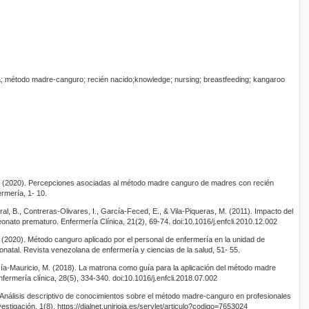
ia; método madre-canguro; recién nacido;knowledge; nursing; breastfeeding; kangaroo
 J. (2020). Percepciones asociadas al método madre canguro de madres con recién
rmería, 1- 10.
, B., Contreras-Olivares, I., García-Feced, E., & Vila-Piqueras, M. (2011). Impacto del
onato prematuro. Enfermería Clínica, 21(2), 69-74. doi:10.1016/j.enfcli.2010.12.002
 (2020). Método canguro aplicado por el personal de enfermería en la unidad de
onatal. Revista venezolana de enfermería y ciencias de la salud, 51- 55.
ía-Mauricio, M. (2018). La matrona como guía para la aplicación del método madre
fermería clínica, 28(5), 334-340. doi:10.1016/j.enfcli.2018.07.002
 Análisis descriptivo de conocimientos sobre el método madre-canguro en profesionales
vestigación, 1(8). https://dialnet.unirioja.es/servlet/articulo?codigo=7653024