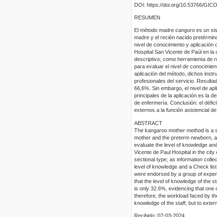
DOI: https://doi.org/10.53766/GIC
RESUMEN
El método madre canguro es un sist
madre y el recién nacido pretérmino,
nivel de conocimiento y aplicación 
Hospital San Vicente de Paúl en la 
descriptivo; como herramienta de r
para evaluar el nivel de conocimien
aplicación del método, dichos inst
profesionales del servicio. Resulta
66,6%. Sin embargo, el nivel de ap
principales de la aplicación es la d
de enfermería. Conclusión: el défic
externos a la función asistencial de
ABSTRACT
The kangaroo mother method is a st
mother and the preterm newborn, an 
evaluate the level of knowledge and
Vicente de Paul Hospital in the city
sectional type; as information colle
level of knowledge and a Check list 
were endorsed by a group of experts 
that the level of knowledge of the 
is only 32.6%, evidencing that one o
therefore, the workload faced by the
knowledge of the staff, but to extern
Recibido: 07-03-2024