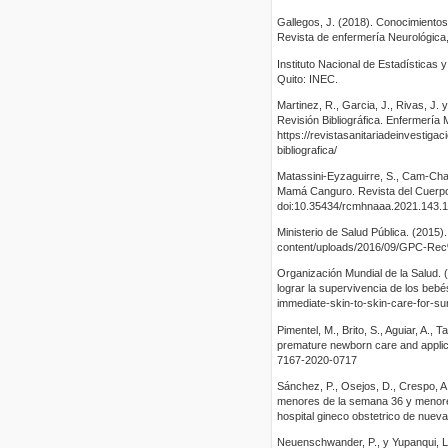
Gallegos, J. (2018). Conocimientos
Revista de enfermería Neurológica,
Instituto Nacional de Estadísticas
Quito: INEC.
Martinez, R., Garcia, J., Rivas, J
Revisión Bibliográfica. Enfermería 
https://revistasanitariadeinvestig
bibliografica/
Matassini-Eyzaguirre, S., Cam-Chan
Mamá Canguro. Revista del Cuerpo 
doi:10.35434/rcmhnaaa.2021.143.
Ministerio de Salud Pública. (2015)
content/uploads/2016/09/GPC-Re
Organización Mundial de la Salud. 
lograr la supervivencia de los be
immediate-skin-to-skin-care-for-su
Pimentel, M., Brito, S., Aguiar, A.,
premature newborn care and applic
7167-2020-0717
Sánchez, P., Osejos, D., Crespo, A
menores de la semana 36 y menores
hospital gineco obstetrico de nueva
Neuenschwander, P., y Yupanqui, L