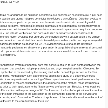
OS/2024.09.02.05
ema estandarizado de cuidados neonatales que consiste en el contacto piel a piel de la
 acción que otorga múltiples beneficios fisiológicos y psicológicos. Objetivo: evaluar el
del método por parte del personal de enfermería en el servicio de neonatología del
ciudad de Ibarra. Metodología: estudio cuantitativo no experimental de tipo transversal
ecolección de información se desarrolló un cuestionario que consta de quince preguntas
to y una lista de verificación que consta de diez accionares indispensables en la
rumentos fueron avalados por un grupo de expertos previo a su aplicación a los quince
dos: se obtuvo que el nivel de conocimiento del personal es medio con un porcentaje del
licación del método es apenas del 32,6% evidenciando que una de las limitantes
emanda de pacientes en el servicio, y por ende, la carga laboral que enfrenta el personal
it de aplicación del método no se debe al desconocimiento del personal, sino a factores
 la enfermera.
andardized system of neonatal care that consists of skin-to-skin contact between the
action that provides multiple physiological and psychological benefits. Objective: To
 application of the method by the nursing staff in the neonatology service of the San
 of Ibarra. Methodology: Non-experimental quantitative study of a descriptive cross-
ction tools a questionnaire consisting of fifteen questions was developed to assess the
consisting of ten essential actions in the application of the method; those instruments
prior to their application to the fifteen service professionals. Results: It was obtained
staff is medium with a percentage of 66.6%. However, the level of application of the method
f the main limitations of the application is the demand for patients in the service and,
 nursing staff. Conclusion: The lack of application of the method is not due to the lack of
al factors to the care function of the nurse.