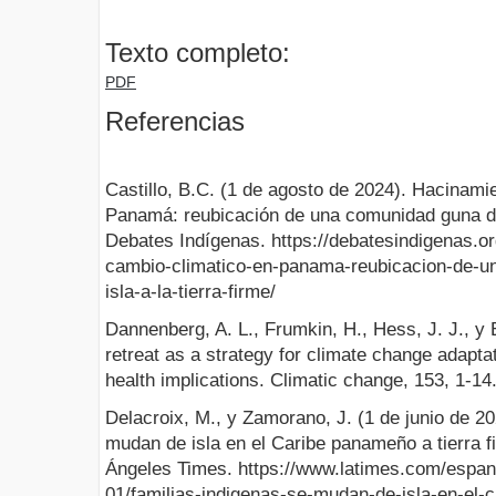
Texto completo:
PDF
Referencias
Castillo, B.C. (1 de agosto de 2024). Hacinami
Panamá: reubicación de una comunidad guna desd
Debates Indígenas. https://debatesindigenas.o
cambio-climatico-en-panama-reubicacion-de-
isla-a-la-tierra-firme/
Dannenberg, A. L., Frumkin, H., Hess, J. J., y 
retreat as a strategy for climate change adapta
health implications. Climatic change, 153, 1-14
Delacroix, M., y Zamorano, J. (1 de junio de 2
mudan de isla en el Caribe panameño a tierra fi
Ángeles Times. https://www.latimes.com/espanol
01/familias-indigenas-se-mudan-de-isla-en-el-c