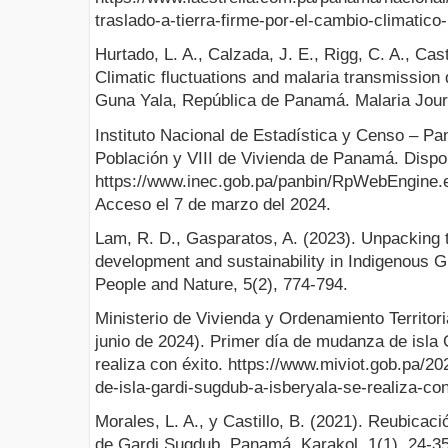
traslado-a-tierra-firme-por-el-cambio-climatic
Hurtado, L. A., Calzada, J. E., Rigg, C. A., Cast
Climatic fluctuations and malaria transmission d
Guna Yala, República de Panamá. Malaria Journ
Instituto Nacional de Estadística y Censo – P
Población y VIII de Vivienda de Panamá. Dispo
https://www.inec.gob.pa/panbin/RpWebEngine
Acceso el 7 de marzo del 2024.
Lam, R. D., Gasparatos, A. (2023). Unpacking t
development and sustainability in Indigenous
People and Nature, 5(2), 774-794.
Ministerio de Vivienda y Ordenamiento Territo
junio de 2024). Primer día de mudanza de isla
realiza con éxito. https://www.miviot.gob.pa/2
de-isla-gardi-sugdub-a-isberyala-se-realiza-con
Morales, L. A., y Castillo, B. (2021). Reubicac
de Gardi Sugdub, Panamá. Karakol, 1(1), 24-35