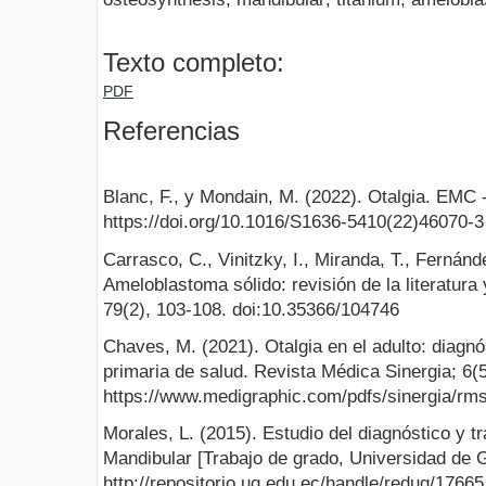
Texto completo:
PDF
Referencias
Blanc, F., y Mondain, M. (2022). Otalgia. EMC -
https://doi.org/10.1016/S1636-5410(22)46070-3
Carrasco, C., Vinitzky, I., Miranda, T., Fernánd
Ameloblastoma sólido: revisión de la literatur
79(2), 103-108. doi:10.35366/104746
Chaves, M. (2021). Otalgia en el adulto: diagnó
primaria de salud. Revista Médica Sinergia; 6(5
https://www.medigraphic.com/pdfs/sinergia/rm
Morales, L. (2015). Estudio del diagnóstico y 
Mandibular [Trabajo de grado, Universidad de G
http://repositorio.ug.edu.ec/handle/redug/17665