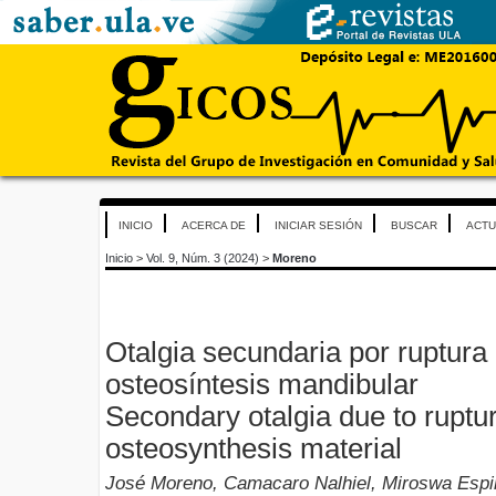
INICIO
ACERCA DE
INICIAR SESIÓN
BUSCAR
ACTU
Inicio
>
Vol. 9, Núm. 3 (2024)
>
Moreno
Otalgia secundaria por ruptura
osteosíntesis mandibular
Secondary otalgia due to ruptu
osteosynthesis material
José Moreno, Camacaro Nalhiel, Miroswa Esp