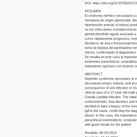
DOI: https://doi.org/10.53766/GIC
RESUMEN
El síndrome nefrítico secundario a 
hematuria de origen glomerular, di
hipertensión arterial; el mismo pu
no ser infecciones estreptocócicas
glomerulonefritis aguda asociada a i
curso rápidamente progresivo, motiv
diuréticos de asa e inmunosupresor
toma de biopsia del parénquima ren
mismo, confirmando el diagnóstico 
Se resalta en este caso la importan
exámenes paraclínicos; uroanálisis
tratamiento oportuno con buenos re
ABSTRACT
Nephritic syndrome secondary to inf
decreased urinary volume, and prot
consequence of one infection or mul
clinical case of a 17-year-old male
Giardia Lamblia infection. The initi
corticosteroids, loop diuretics an
decided to take a biopsy of the r
IgA in the same, confirming the dia
above. In this case, the importance of
paraclinical examinations; uroanalys
with good results for the patient.
Recibido: 05-09-2024