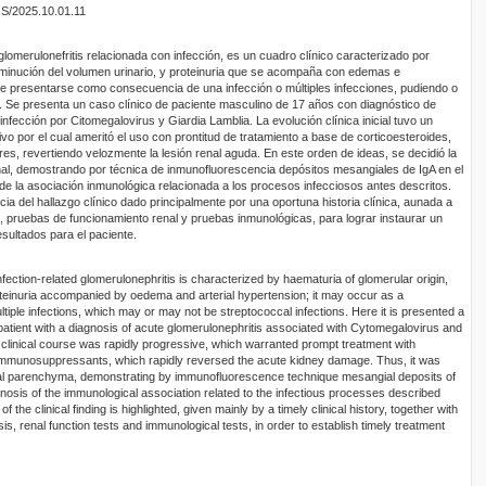
OS/2025.10.01.11
glomerulonefritis relacionada con infección, es un cuadro clínico caracterizado por
sminución del volumen urinario, y proteinuria que se acompaña con edemas e
ede presentarse como consecuencia de una infección o múltiples infecciones, pudiendo o
. Se presenta un caso clínico de paciente masculino de 17 años con diagnóstico de
nfección por Citomegalovirus y Giardia Lamblia. La evolución clínica inicial tuvo un
o por el cual ameritó el uso con prontitud de tratamiento a base de corticoesteroides,
es, revertiendo velozmente la lesión renal aguda. En este orden de ideas, se decidió la
al, demostrando por técnica de inmunofluorescencia depósitos mesangiales de IgA en el
de la asociación inmunológica relacionada a los procesos infecciosos antes descritos.
cia del hallazgo clínico dado principalmente por una oportuna historia clínica, aunada a
, pruebas de funcionamiento renal y pruebas inmunológicas, para lograr instaurar un
sultados para el paciente.
ection-related glomerulonephritis is characterized by haematuria of glomerular origin,
einuria accompanied by oedema and arterial hypertension; it may occur as a
tiple infections, which may or may not be streptococcal infections. Here it is presented a
 patient with a diagnosis of acute glomerulonephritis associated with Cytomegalovirus and
al clinical course was rapidly progressive, which warranted prompt treatment with
d immunosuppressants, which rapidly reversed the acute kidney damage. Thus, it was
enal parenchyma, demonstrating by immunofluorescence technique mesangial deposits of
gnosis of the immunological association related to the infectious processes described
 the clinical finding is highlighted, given mainly by a timely clinical history, together with
is, renal function tests and immunological tests, in order to establish timely treatment