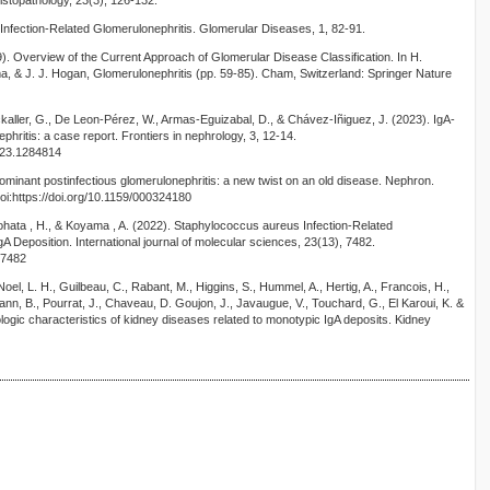
stopathology, 23(3), 126-132.
. Infection-Related Glomerulonephritis. Glomerular Diseases, 1, 82-91.
019). Overview of the Current Approach of Glomerular Disease Classification. In H.
ma, & J. J. Hogan, Glomerulonephritis (pp. 59-85). Cham, Switzerland: Springer Nature
aller, G., De Leon-Pérez, W., Armas-Eguizabal, D., & Chávez-Iñiguez, J. (2023). IgA-
phritis: a case report. Frontiers in nephrology, 3, 12-14.
2023.1284814
-dominant postinfectious glomerulonephritis: a new twist on an old disease. Nephron.
doi:https://doi.org/10.1159/000324180
hata , H., & Koyama , A. (2022). Staphylococcus aureus Infection-Related
A Deposition. International journal of molecular sciences, 23(13), 7482.
37482
oel, L. H., Guilbeau, C., Rabant, M., Higgins, S., Hummel, A., Hertig, A., Francois, H.,
mann, B., Pourrat, J., Chaveau, D. Goujon, J., Javaugue, V., Touchard, G., El Karoui, K. &
ologic characteristics of kidney diseases related to monotypic IgA deposits. Kidney