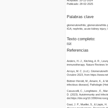
Aceptado: 10-12-2024
Publicado: 28-02-2025
Palabras clave
glomerulonefritis; glomerulonefritis 
IGA; nephritis; acute kidney injury;
Texto completo:
PDF
Referencias
Anders, H.-J., Kitching, A. R., Le
immunotherapy. Nature Reviews Im
Arroyo, M. C. (n.d.). Glomerulonefr
Octubre 2023, from https://www.nef
Büttner-Herold, M., Amann, K., & V
infectious disease]. Pathologie (H
Casuscelli, C., Longhitano , E., Mare
D. (2023). Autoimmunity and Infect
doi:https://doi.org/10.3390/micro
Gaut, J. P., Mueller, S., & Liapis,