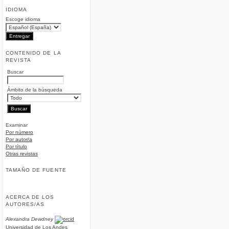
IDIOMA
Escoge idioma
CONTENIDO DE LA
REVISTA
Buscar
Ámbito de la búsqueda
Examinar
Por número
Por autor/a
Por título
Otras revistas
TAMAÑO DE FUENTE
ACERCA DE LOS
AUTORES/AS
Alexandra Dewdney
Universidad de Los Andes