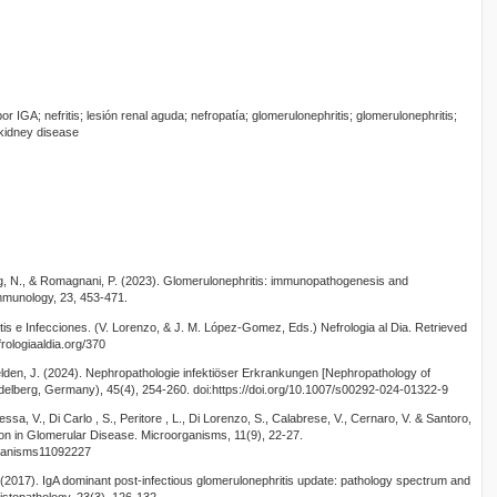
por IGA; nefritis; lesión renal aguda; nefropatía; glomerulonephritis; glomerulonephritis;
 kidney disease
ung, N., & Romagnani, P. (2023). Glomerulonephritis: immunopathogenesis and
munology, 23, 453-471.
itis e Infecciones. (V. Lorenzo, & J. M. López-Gomez, Eds.) Nefrologia al Dia. Retrieved
rologiaaldia.org/370
elden, J. (2024). Nephropathologie infektiöser Erkrankungen [Nephropathology of
eidelberg, Germany), 45(4), 254-260. doi:https://doi.org/10.1007/s00292-024-01322-9
ssa, V., Di Carlo , S., Peritore , L., Di Lorenzo, S., Calabrese, V., Cernaro, V. & Santoro,
ion in Glomerular Disease. Microorganisms, 11(9), 22-27.
organisms11092227
 H. (2017). IgA dominant post-infectious glomerulonephritis update: pathology spectrum and