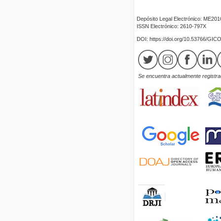
Depósito Legal Electrónico: ME20
ISSN Electrónico: 2610-797X
DOI: https://doi.org/10.53766/GIC
Se encuentra actualmente registrad