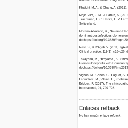
disease mechanisms. Diagnostic Hi
Khalighi, M. A., & Chang, A. (2021)
Mejia-Vilet, J. M., & Parikh, S. (2
Trachtman, L. C. Herlitz, E. V. Ler
Switzerland.
Moreno-Alvarado, R., Navarro-Black
dominant postinfectious glomerulone
doi:https://doi.org/10.3389/fneph.
Nasr, S., & D'Agati, V. (2011). IgA
Clinical practice, 119(1), c18-c26. 
Takayasu, M., Hirayama , K., Shimo
Glomerulonephritis with Dominant Ig
doi:https://doi.org/10.3390/ijms231
Vignon, M., Cohen, C., Faguer, S., N
Lequintrec, M., Vilaine, E., Knebel
Bridoux, F. (2017). The clinicopath
International, 91, 720-728.
Enlaces refback
No hay ningún enlace refback.