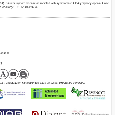
014). Kikuchi-fujimoto disease associated with symptomatic CD4 lymphocytopenia. Case
s://doi.org/10.1155/2014/768321
16000090
OS
a y aceptada en las siguientes base de datos, directorios e índices: