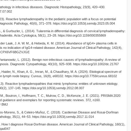
thology in infectious diseases. Diagnostic Histopathology, 23(9), 420–430.
17.07.002
2023). Reactive lymphadenopathy in the pediatric population with a focus on potential
agnostic Pathology, 40(6), 371–378. https://doi.org/10.1053/j.semdp.2023.05.004
., & Gurbuzler, L. (2014). Tularemia in differential diagnosis of cervical lymphadenopathy:
phadenitis. Acta Cytologica, 58(1), 23–28. https://doi.org/10.1159/000355869
an der Laak, J. A. W. M., & Hebeda, K. M. (2014). Abundance of IgG4+ plasma cells in
s no indication of IgG4-related disease. American Journal of Clinical Pathology, 142(4),
09/AJCPX6VF6BGZVJGE
Pantanowitz, L. (2012). Benign non-infectious causes of lymphadenopathy: A review of
agnosis. Diagnostic Cytopathology, 40(10), 925–938. https://doi.org/10.1002/dc.21767
Haider, N., Khan, A. G., Imran, M., & Chaudhary, M. A. (2024). Etiological spectrum of
 lymph node biopsy. Cureus, 16(8), e68102. https://doi.org/10.7759/cureus.68102
013). Reactive lymphadenopathies that mimic lymphoma: entities of unknown etiology.
30(2), 137–145. https://doi.org/10.1053/j.semdp.2012.08.007
 M., Boutron, I., Hoffmann, T. C., Mulrow, C. D., McKenzie, J. E. (2021). PRISMA 2020
ed guidance and exemplars for reporting systematic reviews. 372, n160.
%J BMJ
ontes-Moreno, S., & Celeiro-Muñoz, C. (2018). Castleman Disease and Rosai-Dorfman
thology, 35(1), 44–53. https://doi.org/10.1053/j.semdp.2017.11.014
). How I diagnose Rosai-Dorfman disease. American Journal of Clinical Pathology, 160(1),
/aqad047