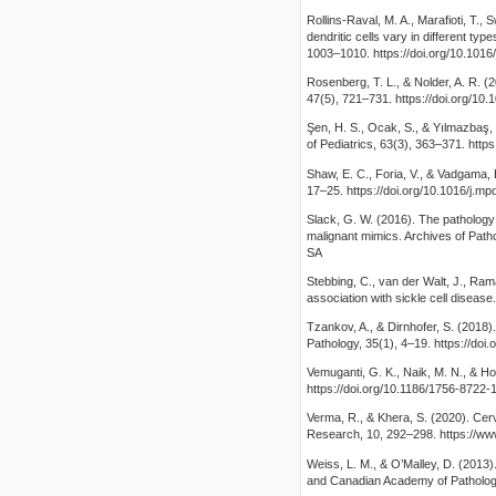
Rollins-Raval, M. A., Marafioti, T.
dendritic cells vary in different t
1003–1010. https://doi.org/10.1016
Rosenberg, T. L., & Nolder, A. R. (
47(5), 721–731. https://doi.org/10.
Şen, H. S., Ocak, S., & Yılmazbaş, 
of Pediatrics, 63(3), 363–371. http
Shaw, E. C., Foria, V., & Vadgama, 
17–25. https://doi.org/10.1016/j.m
Slack, G. W. (2016). The pathology
malignant mimics. Archives of Path
SA
Stebbing, C., van der Walt, J., Ra
association with sickle cell disease
Tzankov, A., & Dirnhofer, S. (2018
Pathology, 35(1), 4–19. https://doi
Vemuganti, G. K., Naik, M. N., & Ho
https://doi.org/10.1186/1756-8722-
Verma, R., & Khera, S. (2020). Cer
Research, 10, 292–298. https://ww
Weiss, L. M., & O’Malley, D. (2013)
and Canadian Academy of Pathology,