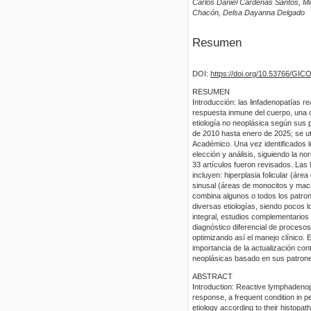
Carlos Daniel Cárdenas Santos, M
Chacón, Delsa Dayanna Delgado
Resumen
DOI:
https://doi.org/10.53766/GIC
RESUMEN
Introducción: las linfadenopatías r
respuesta inmune del cuerpo, una co
etiología no neoplásica según sus p
de 2010 hasta enero de 2025; se u
Académico. Una vez identificados lo
elección y análisis, siguiendo la n
33 artículos fueron revisados. Las 
incluyen: hiperplasia folicular (área
sinusal (áreas de monocitos y macr
combina algunos o todos los patro
diversas etiologías, siendo pocos 
integral, estudios complementarios y
diagnóstico diferencial de proceso
optimizando así el manejo clínico. 
importancia de la actualización con
neoplásicas basado en sus patrone
ABSTRACT
Introduction: Reactive lymphadeno
response, a frequent condition in p
etiology according to their histopa