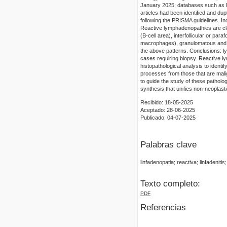
January 2025; databases such as P
articles had been identified and dup
following the PRISMA guidelines. Inc
Reactive lymphadenopathies are class
(B-cell area), interfollicular or par
macrophages), granulomatous and ne
the above patterns. Conclusions: l
cases requiring biopsy. Reactive 
histopathological analysis to identify
processes from those that are malig
to guide the study of these patholog
synthesis that unifies non-neoplast
Recibido: 18-05-2025
Aceptado: 28-06-2025
Publicado: 04-07-2025
Palabras clave
linfadenopatia; reactiva; linfadenit
Texto completo:
PDF
Referencias