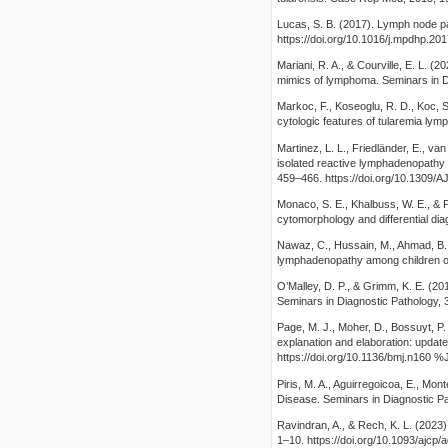
Lucas, S. B. (2017). Lymph node pa
https://doi.org/10.1016/j.mpdhp.20
Mariani, R. A., & Courville, E. L. (
mimics of lymphoma. Seminars in Di
Markoc, F., Koseoglu, R. D., Koc, S
cytologic features of tularemia lym
Martinez, L. L., Friedländer, E., v
isolated reactive lymphadenopathy i
459–466. https://doi.org/10.13
Monaco, S. E., Khalbuss, W. E., & 
cytomorphology and differential di
Nawaz, C., Hussain, M., Ahmad, B., 
lymphadenopathy among children on
O’Malley, D. P., & Grimm, K. E. (2
Seminars in Diagnostic Pathology, 
Page, M. J., Moher, D., Bossuyt, P.
explanation and elaboration: updat
https://doi.org/10.1136/bmj.n160 
Piris, M. A., Aguirregoicoa, E., M
Disease. Seminars in Diagnostic Pa
Ravindran, A., & Rech, K. L. (2023
1–10. https://doi.org/10.1093/ajcp