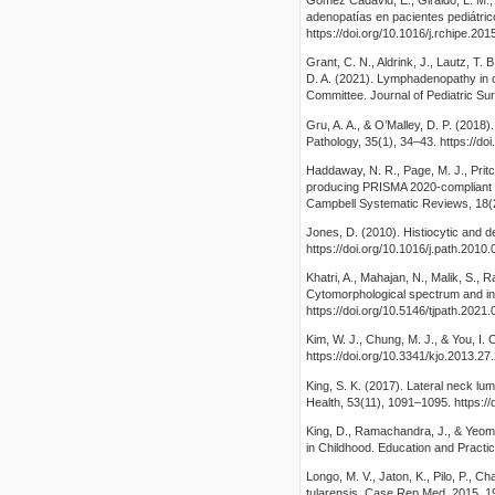
Gómez Cadavid, E., Giraldo, L. M., E
adenopatías en pacientes pediátrico
https://doi.org/10.1016/j.rchipe.201
Grant, C. N., Aldrink, J., Lautz, T. 
D. A. (2021). Lymphadenopathy in c
Committee. Journal of Pediatric Sur
Gru, A. A., & O’Malley, D. P. (201
Pathology, 35(1), 34–43. https://do
Haddaway, N. R., Page, M. J., Pri
producing PRISMA 2020-compliant fl
Campbell Systematic Reviews, 18(2),
Jones, D. (2010). Histiocytic and d
https://doi.org/10.1016/j.path.2010.
Khatri, A., Mahajan, N., Malik, S., 
Cytomorphological spectrum and int
https://doi.org/10.5146/tjpath.2021
Kim, W. J., Chung, M. J., & You, I.
https://doi.org/10.3341/kjo.2013.27
King, S. K. (2017). Lateral neck lu
Health, 53(11), 1091–1095. https://
King, D., Ramachandra, J., & Yeom
in Childhood. Education and Practic
Longo, M. V., Jaton, K., Pilo, P., 
tularensis. Case Rep Med, 2015, 19