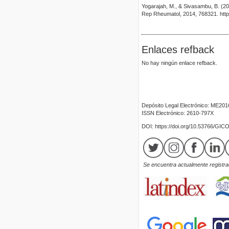
Yogarajah, M., & Sivasambu, B. (2
Rep Rheumatol, 2014, 768321. http
Enlaces refback
No hay ningún enlace refback.
Depósito Legal Electrónico: ME20
ISSN Electrónico: 2610-797X
DOI: https://doi.org/10.53766/GIC
Se encuentra actualmente registrad