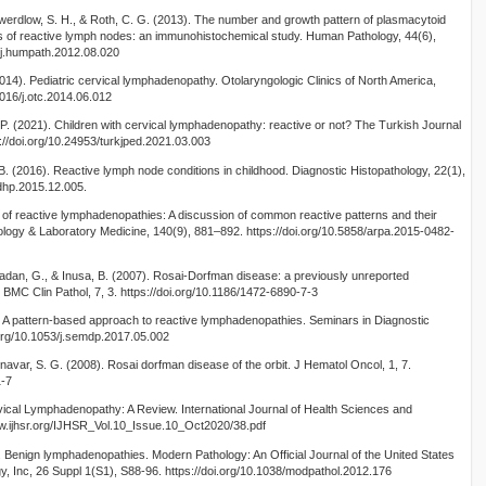
, Swerdlow, S. H., & Roth, C. G. (2013). The number and growth pattern of plasmacytoid
ypes of reactive lymph nodes: an immunohistochemical study. Human Pathology, 44(6),
/j.humpath.2012.08.020
2014). Pediatric cervical lymphadenopathy. Otolaryngologic Clinics of North America,
1016/j.otc.2014.06.012
P. (2021). Children with cervical lymphadenopathy: reactive or not? The Turkish Journal
s://doi.org/10.24953/turkjped.2021.03.003
B. (2016). Reactive lymph node conditions in childhood. Diagnostic Histopathology, 22(1),
pdhp.2015.12.005.
 of reactive lymphadenopathies: A discussion of common reactive patterns and their
ology & Laboratory Medicine, 140(9), 881–892. https://doi.org/10.5858/arpa.2015-0482-
madan, G., & Inusa, B. (2007). Rosai-Dorfman disease: a previously unreported
. BMC Clin Pathol, 7, 3. https://doi.org/10.1186/1472-6890-7-3
). A pattern-based approach to reactive lymphadenopathies. Seminars in Diagnostic
.org/10.1053/j.semdp.2017.05.002
navar, S. G. (2008). Rosai dorfman disease of the orbit. J Hematol Oncol, 1, 7.
1-7
vical Lymphadenopathy: A Review. International Journal of Health Sciences and
w.ijhsr.org/IJHSR_Vol.10_Issue.10_Oct2020/38.pdf
. Benign lymphadenopathies. Modern Pathology: An Official Journal of the United States
 Inc, 26 Suppl 1(S1), S88-96. https://doi.org/10.1038/modpathol.2012.176