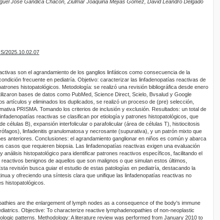
iguel José Gandica Chacón, Ziulmar Joaquina Mejías Gómez, David Leandro Delgado
OS/2025.10.02.07
eactivas son el agrandamiento de los ganglios linfáticos como consecuencia de la
ndición frecuente en pediatría. Objetivo: caracterizar las linfadenopatías reactivas de
atrones histopatológicos. Metodología: se realizó una revisión bibliográfica desde enero
tilizaron bases de datos como PubMed, Science Direct, Scielo, Bvsalud y Google
s artículos y eliminados los duplicados, se realizó un proceso de (pre) selección,
ormativa PRISMA. Tomando los criterios de inclusión y exclusión. Resultados: un total de
linfadenopatías reactivas se clasifican por etiología y patrones histopatológicos, que
 de células B), expansión interfolicular o parafolicular (área de células T), histiocitosis
ófagos), linfadenitis granulomatosa y necrosante (supurativa), y un patrón mixto que
nes anteriores. Conclusiones: el agrandamiento ganglionar en niños es común y abarca
los casos que requieren biopsia. Las linfadenopatías reactivas exigen una evaluación
 análisis histopatológico para identificar patrones reactivos específicos, facilitando el
s reactivos benignos de aquellos que son malignos o que simulan estos últimos,
Esta revisión busca guiar el estudio de estas patologías en pediatría, destacando la
tinua y ofreciendo una síntesis clara que unifique las linfadenopatías reactivas no
s histopatológicos.
pathies are the enlargement of lymph nodes as a consequence of the body's immune
ediatrics. Objective: To characterize reactive lymphadenopathies of non-neoplastic
thologic patterns. Methodology: A literature review was performed from January 2010 to