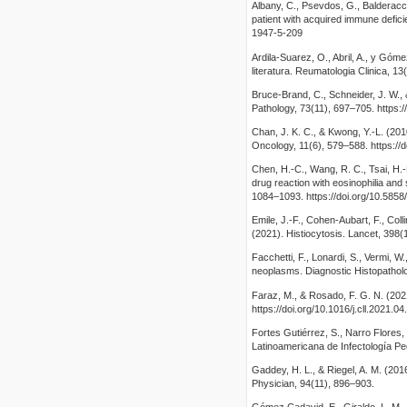
Albany, C., Psevdos, G., Balderacch
patient with acquired immune defic
1947-5-209
Ardila-Suarez, O., Abril, A., y Góm
literatura. Reumatologia Clinica, 1
Bruce-Brand, C., Schneider, J. W., 
Pathology, 73(11), 697–705. https:/
Chan, J. K. C., & Kwong, Y.-L. (2
Oncology, 11(6), 579–588. https:/
Chen, H.-C., Wang, R. C., Tsai, H.
drug reaction with eosinophilia an
1084–1093. https://doi.org/10.585
Emile, J.-F., Cohen-Aubart, F., Colli
(2021). Histiocytosis. Lancet, 398
Facchetti, F., Lonardi, S., Vermi, W.
neoplasms. Diagnostic Histopatholo
Faraz, M., & Rosado, F. G. N. (202
https://doi.org/10.1016/j.cll.2021.04
Fortes Gutiérrez, S., Narro Flores,
Latinoamericana de Infectología Ped
Gaddey, H. L., & Riegel, A. M. (20
Physician, 94(11), 896–903.