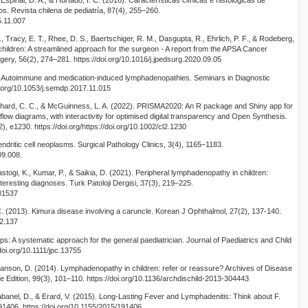
spinal, D. A., & Hurtado, I. C. (2016). Características clínicas e histológicas de
s. Revista chilena de pediatría, 87(4), 255–260.
5.11.007
B., Tracy, E. T., Rhee, D. S., Baertschiger, R. M., Dasgupta, R., Ehrlich, P. F., & Rodeberg,
hildren: A streamlined approach for the surgeon - A report from the APSA Cancer
gery, 56(2), 274–281. https://doi.org/10.1016/j.jpedsurg.2020.09.05
8). Autoimmune and medication-induced lymphadenopathies. Seminars in Diagnostic
i.org/10.1053/j.semdp.2017.11.015
tchard, C. C., & McGuinness, L. A. (2022). PRISMA2020: An R package and Shiny app for
ow diagrams, with interactivity for optimised digital transparency and Open Synthesis.
 e1230. https://doi.org/https://doi.org/10.1002/cl2.1230
endritic cell neoplasms. Surgical Pathology Clinics, 3(4), 1165–1183.
09.008.
Rastogi, K., Kumar, P., & Saikia, D. (2021). Peripheral lymphadenopathy in children:
eresting diagnoses. Turk Patoloji Dergisi, 37(3), 219–225.
.01537
 C. (2013). Kimura disease involving a caruncle. Korean J Ophthalmol, 27(2), 137-140.
.2.137
mps: A systematic approach for the general paediatrician. Journal of Paediatrics and Child
doi.org/10.1111/jpc.13755
anson, D. (2014). Lymphadenopathy in children: refer or reassure? Archives of Disease
e Edition, 99(3), 101–110. https://doi.org/10.1136/archdischild-2013-304443
Chabanel, D., & Erard, V. (2015). Long-Lasting Fever and Lymphadenitis: Think about F.
1406. https://doi.org/10.1155/2015/191406