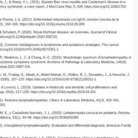
i, J., & Sharp, V. L. (2011). Epstein-Barr virus myelitis and Castleman's disease in a
iency syndrome: a case report. J Med Case Rep, 5, 209. https://doi.org/10.1186/1752-
ez-Puerta, J. A. (2017). Enfermedad relacionada con IgG4: revisión concisa de la
3(3), 160–166. https://doi.org/10.1016/j.reuma.2016.05.009
& Schubert, P. (2020). Rosai-Dorfman disease: an overview. Journal of Clinical
/doi.org/10.1136/jclinpath-2020-206733.
010). Common misdiagnoses in lymphomas and avoidance strategies. The Lancet
/doi.org/10.1016/S1470-2045(09)70351-1
-P., Medeiros, L. J., & Chang, K.-C. (2022). Morphologic spectrum of lymphadenopathy in
d systemic symptoms syndrome. Archives of Pathology & Laboratory Medicine, 146(9),
8/arpa.2021-0087-OA
n, M., Fraitag, S., Idbaih, A., Abdel-Wahab, O., Rollins, B. J., Donadieu, J., & Haroche, J.
(10295), 157–170. https://doi.org/10.1016/s0140-6736(21)00311-1
, & Lorenzi, L. (2019). Updates in histiocytic and dendritic cell proliferations and
gy, 25(6), 217–228. https://doi.org/10.1016/j.mpdhp.2019.04.001
1). Reactive lymphadenopathies. Clinics in Laboratory Medicine, 41(3), 433–451.
.001
 M. E., y Castañeda Narváez, J. L. (2020). Linfadenopatía cervical en pediatría. Revista
iátrica, 33(1), 44–48. https://doi.org/10.35366/92385
16). Unexplained lymphadenopathy: Evaluation and differential diagnosis. American Family