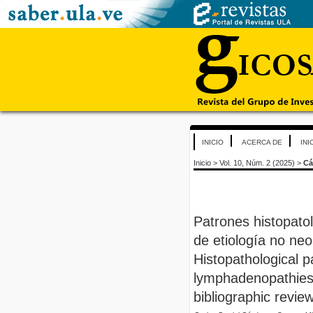
INICIO
ACERCA DE
INI
Inicio
>
Vol. 10, Núm. 2 (2025)
>
Cá
Patrones histopatol
de etiología no neop
Histopathological p
lymphadenopathies o
bibliographic revie