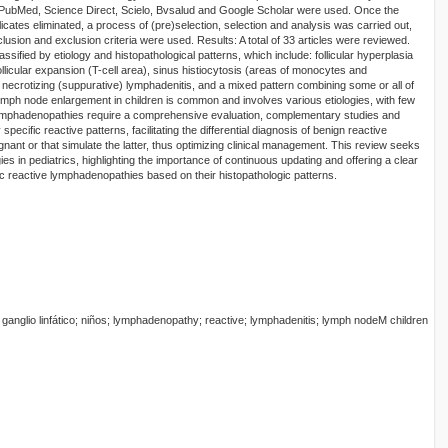
ubMed, Science Direct, Scielo, Bvsalud and Google Scholar were used. Once the
licates eliminated, a process of (pre)selection, selection and analysis was carried out,
lusion and exclusion criteria were used. Results: A total of 33 articles were reviewed.
ified by etiology and histopathological patterns, which include: follicular hyperplasia
afollicular expansion (T-cell area), sinus histiocytosis (areas of monocytes and
crotizing (suppurative) lymphadenitis, and a mixed pattern combining some or all of
ymph node enlargement in children is common and involves various etiologies, with few
lymphadenopathies require a comprehensive evaluation, complementary studies and
 specific reactive patterns, facilitating the differential diagnosis of benign reactive
nant or that simulate the latter, thus optimizing clinical management. This review seeks
ies in pediatrics, highlighting the importance of continuous updating and offering a clear
ic reactive lymphadenopathies based on their histopathologic patterns.
is; ganglio linfático; niños; lymphadenopathy; reactive; lymphadenitis; lymph nodeM children