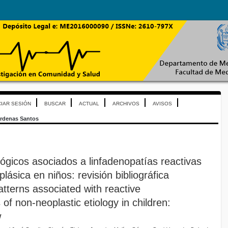
CIAR SESIÓN
BUSCAR
ACTUAL
ARCHIVOS
AVISOS
rdenas Santos
ógicos asociados a linfadenopatías reactivas
lásica en niños: revisión bibliográfica
atterns associated with reactive
f non-neoplastic etiology in children:
w