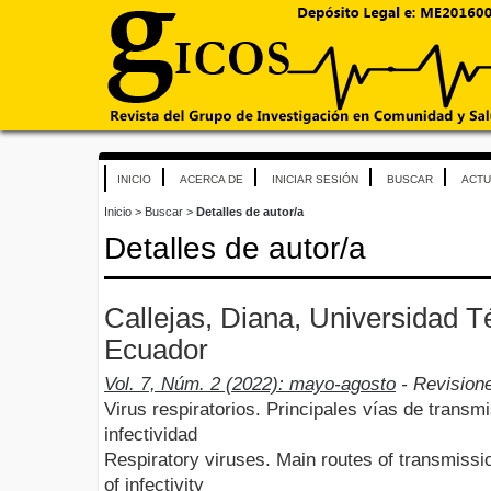
INICIO
ACERCA DE
INICIAR SESIÓN
BUSCAR
ACTU
Inicio
>
Buscar
>
Detalles de autor/a
Detalles de autor/a
Callejas, Diana, Universidad 
Ecuador
Vol. 7, Núm. 2 (2022): mayo-agosto
- Revision
Virus respiratorios. Principales vías de trans
infectividad
Respiratory viruses. Main routes of transmis
of infectivity