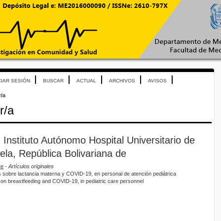
CIAR SESIÓN
BUSCAR
ACTUAL
ARCHIVOS
AVISOS
r/a
r/a
Instituto Autónomo Hospital Universitario de
la, República Bolivariana de
re
- Artículos originales
s sobre lactancia materna y COVID-19, en personal de atención pediátrica
 on breastfeeding and COVID-19, in pediatric care personnel