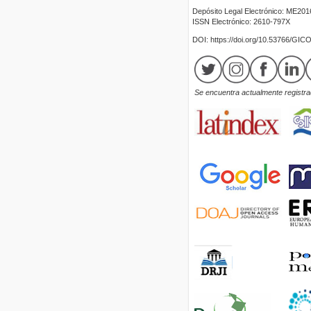
Depósito Legal Electrónico: ME20
ISSN Electrónico: 2610-797X
DOI: https://doi.org/10.53766/GIC
Se encuentra actualmente registrad