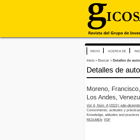
INICIO
ACERCA DE
INI
Inicio
>
Buscar
>
Detalles de auto
Detalles de auto
Moreno, Francisco, 
Los Andes, Venezue
Vol. 6, Núm. 4 (2021): julio-diciemb
Conocimiento, actitudes y práctica
Knowledge, attitudes and practices
RESUMEN
PDF