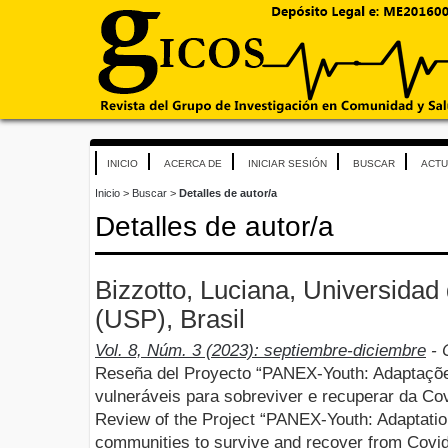
INICIO
ACERCA DE
INICIAR SESIÓN
BUSCAR
ACTU
Inicio
>
Buscar
>
Detalles de autor/a
Detalles de autor/a
Bizzotto, Luciana, Universidad
(USP), Brasil
Vol. 8, Núm. 3 (2023): septiembre-diciembre
- 
Reseña del Proyecto “PANEX-Youth: Adaptaçõ
vulneráveis para sobreviver e recuperar da Co
Review of the Project “PANEX-Youth: Adaptatio
communities to survive and recover from Covi