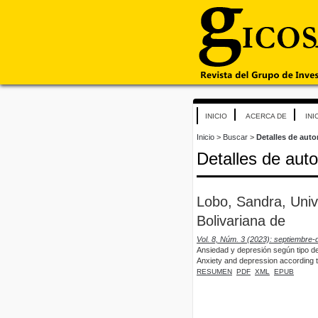
INICIO
ACERCA DE
INI
Inicio
>
Buscar
>
Detalles de auto
Detalles de auto
Lobo, Sandra, Univ
Bolivariana de
Vol. 8, Núm. 3 (2023): septiembre-
Ansiedad y depresión según tipo d
Anxiety and depression according t
RESUMEN
PDF
XML
EPUB