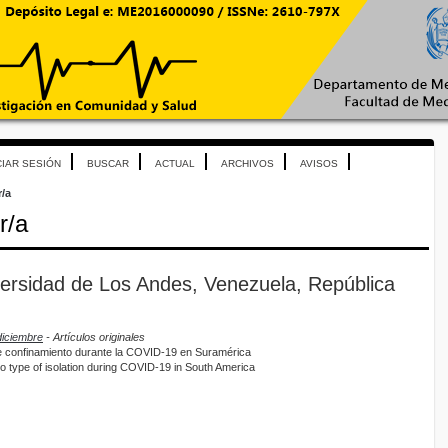
CIAR SESIÓN
BUSCAR
ACTUAL
ARCHIVOS
AVISOS
r/a
r/a
ersidad de Los Andes, Venezuela, República
diciembre
- Artículos originales
e confinamiento durante la COVID-19 en Suramérica
o type of isolation during COVID-19 in South America