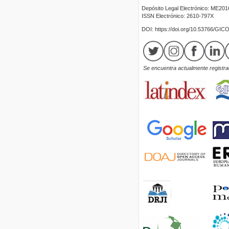
Depósito Legal Electrónico: ME20
ISSN Electrónico: 2610-797X
DOI: https://doi.org/10.53766/GIC
Se encuentra actualmente registrad