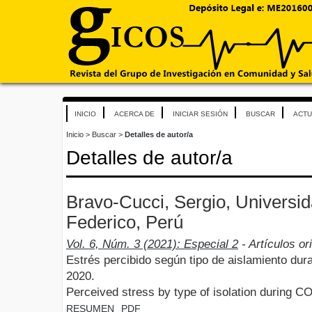
INICIO
ACERCA DE
INICIAR SESIÓN
BUSCAR
ACTU
Inicio
>
Buscar
>
Detalles de autor/a
Detalles de autor/a
Bravo-Cucci, Sergio, Universi
Federico, Perú
Vol. 6, Núm. 3 (2021): Especial 2
- Artículos or
Estrés percibido según tipo de aislamiento du
2020.
Perceived stress by type of isolation during 
RESUMEN
PDF