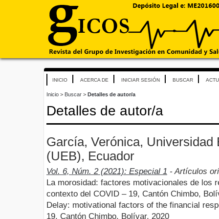
INICIO
ACERCA DE
INICIAR SESIÓN
BUSCAR
ACTU
Inicio
>
Buscar
>
Detalles de autor/a
Detalles de autor/a
García, Verónica, Universidad 
(UEB), Ecuador
Vol. 6, Núm. 2 (2021): Especial 1
- Artículos or
La morosidad: factores motivacionales de los r
contexto del COVID – 19, Cantón Chimbo, Bolí
Delay: motivational factors of the financial res
19, Cantón Chimbo, Bolívar, 2020