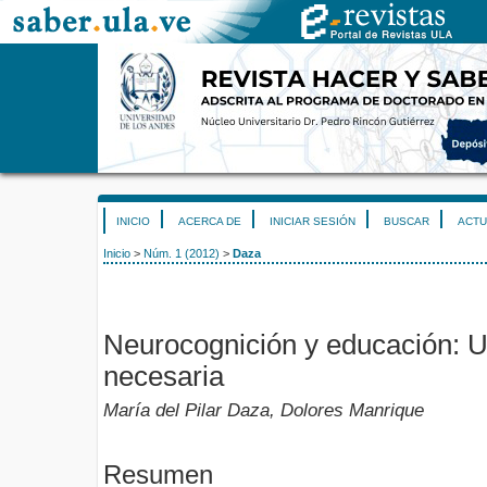
INICIO
ACERCA DE
INICIAR SESIÓN
BUSCAR
ACTU
Inicio
>
Núm. 1 (2012)
>
Daza
Neurocognición y educación: 
necesaria
María del Pilar Daza, Dolores Manrique
Resumen