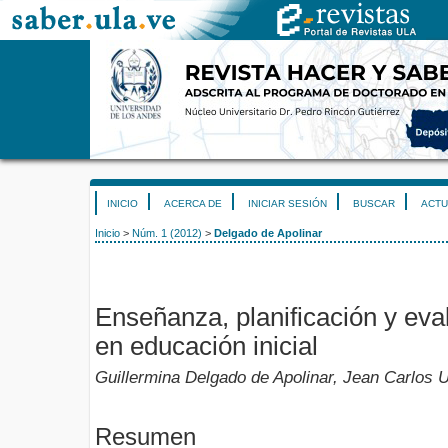
INICIO
ACERCA DE
INICIAR SESIÓN
BUSCAR
ACTU
Inicio
>
Núm. 1 (2012)
>
Delgado de Apolinar
Enseñanza, planificación y eval
en educación inicial
Guillermina Delgado de Apolinar, Jean Carlos U
Resumen