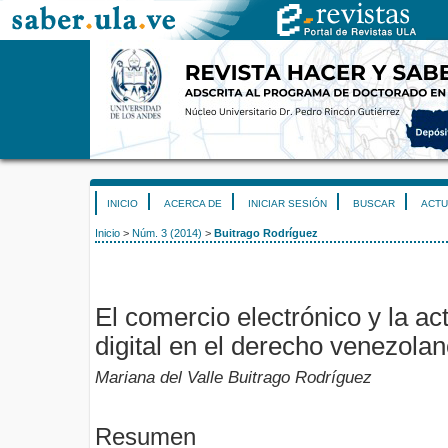
INICIO
ACERCA DE
INICIAR SESIÓN
BUSCAR
ACTU
Inicio
>
Núm. 3 (2014)
>
Buitrago Rodríguez
El comercio electrónico y la ac
digital en el derecho venezola
Mariana del Valle Buitrago Rodríguez
Resumen