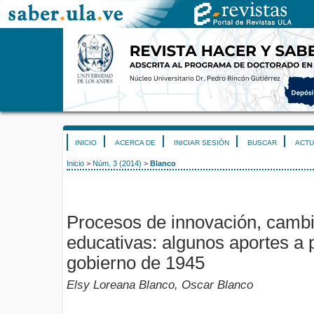
INICIO
ACERCA DE
INICIAR SESIÓN
BUSCAR
ACTU
Inicio
>
Núm. 3 (2014)
>
Blanco
Procesos de innovación, cambi
educativas: algunos aportes a p
gobierno de 1945
Elsy Loreana Blanco, Oscar Blanco