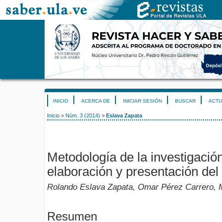
INICIO
ACERCA DE
INICIAR SESIÓN
BUSCAR
ACTU
Inicio
>
Núm. 3 (2014)
>
Eslava Zapata
Metodología de la investigación
elaboración y presentación del
Rolando Eslava Zapata, Omar Pérez Carrero, 
Resumen