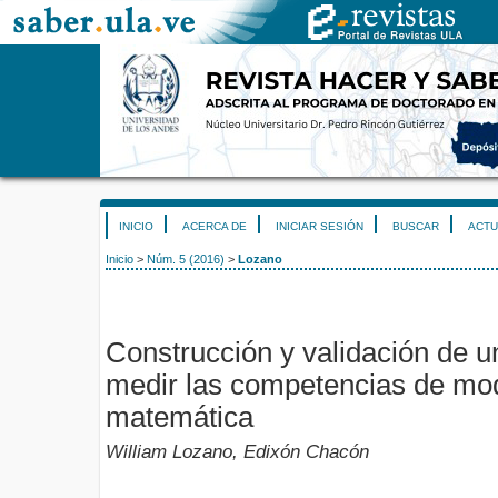
INICIO
ACERCA DE
INICIAR SESIÓN
BUSCAR
ACTU
Inicio
>
Núm. 5 (2016)
>
Lozano
Construcción y validación de u
medir las competencias de mo
matemática
William Lozano, Edixón Chacón