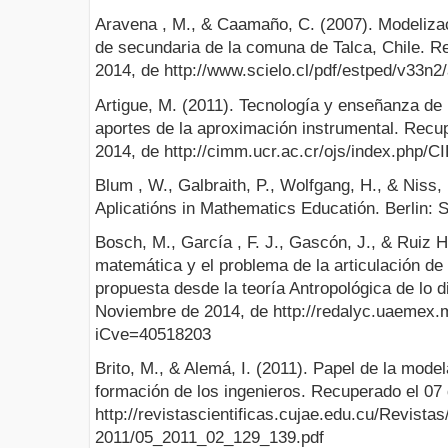
Aravena , M., & Caamaño, C. (2007). Modeliza
de secundaria de la comuna de Talca, Chile. R
2014, de http://www.scielo.cl/pdf/estped/v33n2/
Artigue, M. (2011). Tecnología y enseñanza de 
aportes de la aproximación instrumental. Recu
2014, de http://cimm.ucr.ac.cr/ojs/index.php/C
Blum , W., Galbraith, P., Wolfgang, H., & Niss,
Aplicatións in Mathematics Educatión. Berlin: S
Bosch, M., García , F. J., Gascón, J., & Ruiz H
matemática y el problema de la articulación de
propuesta desde la teoría Antropológica de lo 
Noviembre de 2014, de http://redalyc.uaemex.m
iCve=40518203
Brito, M., & Alemá, I. (2011). Papel de la mode
formación de los ingenieros. Recuperado el 07
http://revistascientificas.cujae.edu.cu/Revista
2011/05_2011_02_129_139.pdf