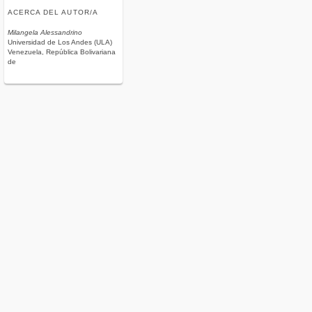
ACERCA DEL AUTOR/A
Milangela Alessandrino
Universidad de Los Andes (ULA)
Venezuela, República Bolivariana
de