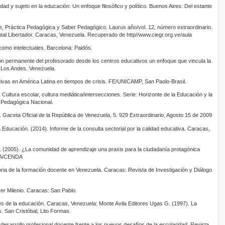
edad y sujeto en la educación: Un enfoque filosófico y político. Buenos Aires: Del estante
e, Práctica Pedagógica y Saber Pedagógico. Laurus año/vol. 12, número extraordinario.
al Libertador. Caracas, Venezuela. Recuperado de http//www.ciegr.org.ve/aula
como intelectuales. Barcelona: Paidós.
n permanente del profesorado desde los centros educativos un enfoque que vincula la
e Los Andes. Venezuela.
ivas en América Latina en tiempos de crisis. FE/UNICAMP, San Paolo-Brasil.
Cultura escolar, cultura mediática/intersecciones. Serie: Horizonte de la Educación y la
d Pedagógica Nacional.
Gaceta Oficial de la República de Venezuela, 5. 929 Extraordinario, Agosto 15 de 2009
a Educación. (2014). Informe de la consulta sectorial por la calidad educativa. Caracas,
 (2005). ¿La comunidad de aprendizaje una praxis para la ciudadanía protagónica
SA/CENDA
toria de la formación docente en Venezuela. Caracas: Revista de Investigación y Diálogo
cer Milenio. Caracas: San Pablo.
ales de la educación. Caracas, Venezuela: Monte Avila Editores Ugas G. (1997). La
. San Cristóbal, Lito Formas.
 desarrollo profesional docente frente a los nuevos desafíos de la escolaridad. Revista