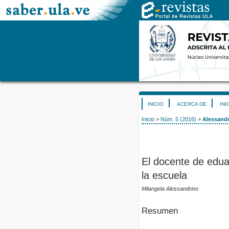
INICIO
ACERCA DE
INI
Inicio
>
Núm. 5 (2016)
>
Alessand
El docente de edua
la escuela
Milangela Alessandrino
Resumen