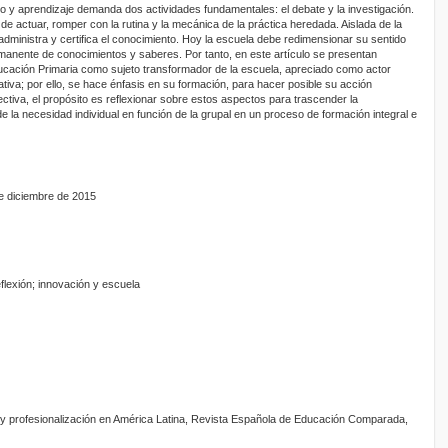
 y aprendizaje demanda dos actividades fundamentales: el debate y la investigación.
e actuar, romper con la rutina y la mecánica de la práctica heredada. Aislada de la
administra y certifica el conocimiento. Hoy la escuela debe redimensionar su sentido
anente de conocimientos y saberes. Por tanto, en este artículo se presentan
ucación Primaria como sujeto transformador de la escuela, apreciado como actor
tiva; por ello, se hace énfasis en su formación, para hacer posible su acción
tiva, el propósito es reflexionar sobre estos aspectos para trascender la
e la necesidad individual en función de la grupal en un proceso de formación integral e
de diciembre de 2015
flexión; innovación y escuela
 y profesionalización en América Latina, Revista Española de Educación Comparada,