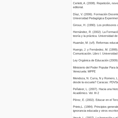
Cerletti, A. (2008). Repetición, nov
editorial.
Díaz, V. (2006). Formación Docent
Universidad Pedagógica Experiment
Giroux, H. (1990). Los profesores 
Hernández, R. (2002). La Formació
teoría y la práctica. Universidad d
Huamán, M. (s/f). Reformas educat
Huergo, J. y Fernández, M. (1999). 
Comunicación. Libro I. Universida
Ley Orgánica de Educación (2009). 
Ministerio del Poder Popular Para l
Venezuela: MPPE
Mendoza, N. Curra, N y Romero, L.
desde la escuela? Caracas: PDV
Peñalver, L. (2007). Hacia una his
Académico. Vol. III-2
Pérez, E. (2002). Educar en el Ter
Prieto,L. (1984). Principios gener
ignorancia educada y otros escritos
Vezub, L. (2007). La formación y el