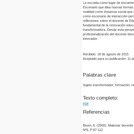
La escuela como lugar de encuentro
Escenario que idea nuevas formas d
realidad como instancia social que 
como escenario de interacción perm
reflexiones sobre el docente de Ed
fundamental de la renovación educa
transformadora. Desde esta perspec
profesionalización del docente desd
innovador.
Recibido: 18 de agosto de 2015
Aceptado para su publicación: 11 
Palabras clave
Sujeto transformador; formación; re
Texto completo:
PDF
Referencias
Boom, A. (2000). Malestar docente
Nº6, P 87-112