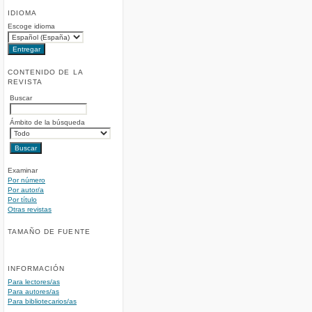
IDIOMA
Escoge idioma
CONTENIDO DE LA
REVISTA
Buscar
Ámbito de la búsqueda
Examinar
Por número
Por autor/a
Por título
Otras revistas
TAMAÑO DE FUENTE
INFORMACIÓN
Para lectores/as
Para autores/as
Para bibliotecarios/as