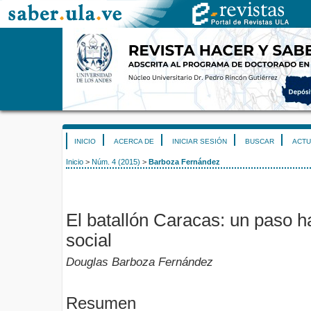
INICIO
ACERCA DE
INICIAR SESIÓN
BUSCAR
ACTU
Inicio
>
Núm. 4 (2015)
>
Barboza Fernández
El batallón Caracas: un paso h
social
Douglas Barboza Fernández
Resumen