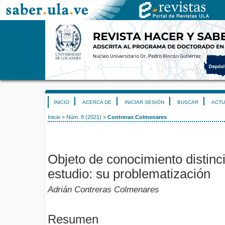
INICIO
ACERCA DE
INICIAR SESIÓN
BUSCAR
ACTU
Inicio
>
Núm. 8 (2021)
>
Contreras Colmenares
Objeto de conocimiento distinc
estudio: su problematización
Adrián Contreras Colmenares
Resumen