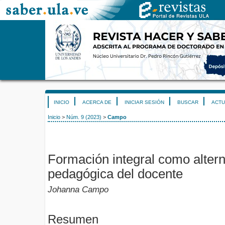
INICIO
ACERCA DE
INICIAR SESIÓN
BUSCAR
ACTU
Inicio
>
Núm. 9 (2023)
>
Campo
Formación integral como alterna
pedagógica del docente
Johanna Campo
Resumen