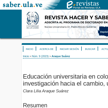
INICIO
ACERCA DE
INICIAR SESIÓN
BUSCAR
ACTU
Inicio
>
Núm. 9 (2023)
>
Araque Suárez
Educación universitaria en colo
investigación hacia el cambio, 
Clara Lilia Araque Suárez
Resumen